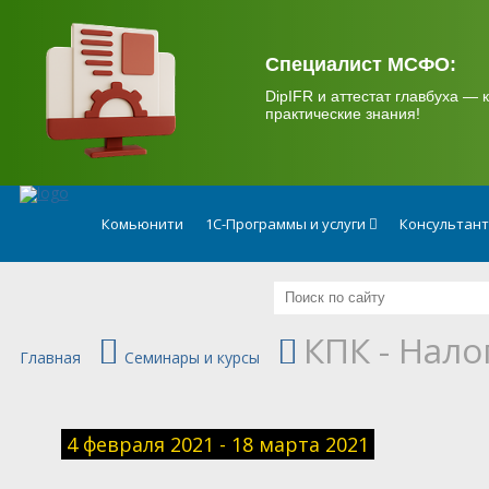
.
Специалист МСФО:
DipIFR и аттестат главбуха — к
практические знания!
Комьюнити
1С-Программы и услуги
Консультан
КПК - Нало
Главная
Семинары и курсы
4 февраля 2021 - 18 марта 2021