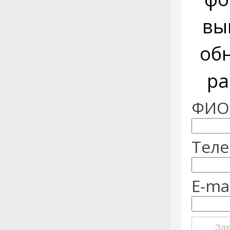
вы
об
ра
ФИО:
Теле
E-mai
Зак