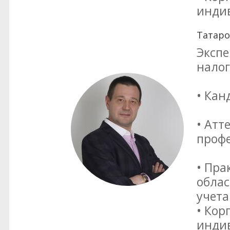
инди
Татаро
Экспе
нало
• Кан
• Атт
профе
• Пра
облас
учета
• Кор
инди