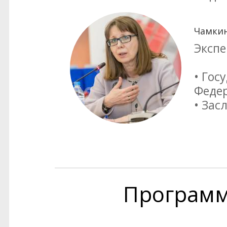
Чамкин
Экспе
• Гос
Федер
• Зас
Програм