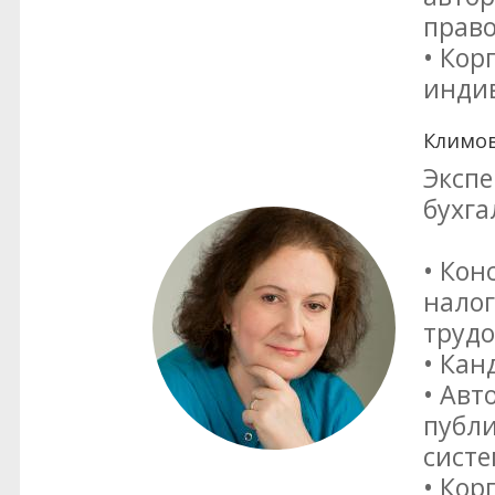
право
• Кор
инди
Климов
Экспе
бухга
• Кон
налог
трудо
• Кан
• Авт
публи
сист
• Кор