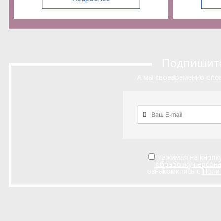
Подпишитес
А мы своевременно опов
Нажимая на кнопку
обработку персон
ознакомились с
Поли