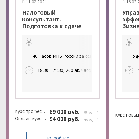
11.02.2021
16.03.
Налоговый
Упра
консультант.
эффе
Подготовка к сдаче
бизне
экзамена
совр
"Налогообложение в
бизне
Российской
сдаче
Федерации" ACCA
серт
40 Часов ИПБ России за семинар, Диплом о пере
Уд
Rus(260 ак. часов)
«Упр
эффе
18:30 - 21:30, 260 ак. часов
бизн
69 000 руб.
Курс профессиональной переподготовки
58 ед. аб.
54 000 руб.
Онлайн-курс профессиональной переподготовки
45 ед. аб.
Подробнее