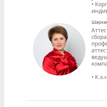
• Кор
инди
Шаркае
Аттес
сбора
профе
аттес
ведущ
комп
• К.э.