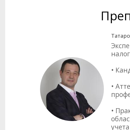
Преп
Татаро
Экспе
нало
• Кан
• Атт
профе
• Пра
облас
учета