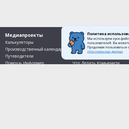
Политика использов
Медиапроекты
О компании
Мы используем куки-файл
Калькуляторы
Вакансии
пользователей. Вы можете
Продолжая пользоваться 
Производственный календарь
О нас
персональных данных
Путеводители
Контакты
Помощь Информер
Что Делать Комьюнити
Тесты
Правила акции «Весенний розыгрыш Апрель-Май»
Соглас