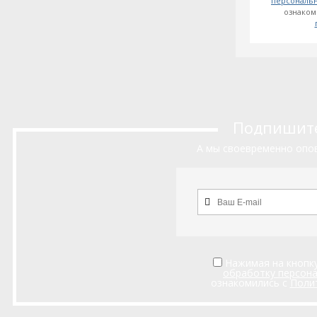
персональ
ознаком
Подпишитес
А мы своевременно опов
Нажимая на кнопку
обработку персон
ознакомились с
Поли