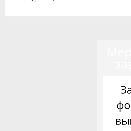
Мер
за
З
фо
вы