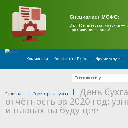
.
Специалист МСФО:
DipIFR и аттестат главбуха — к
практические знания!
Комьюнити
КонсультантПлюс
Другие услуги
День бухг
Главная
Семинары и курсы
отчётность за 2020 год: уз
и планах на будущее