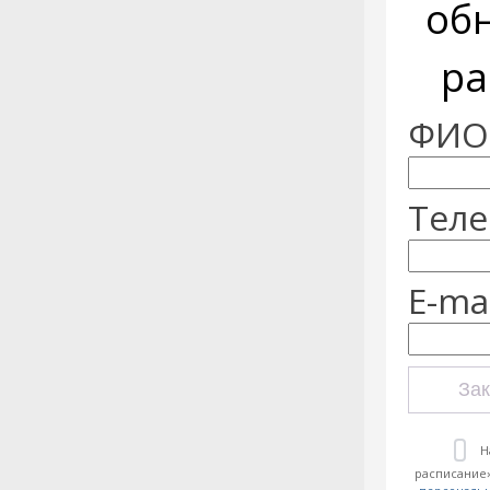
об
ра
ФИО:
Теле
E-mai
Зак
Н
расписание»