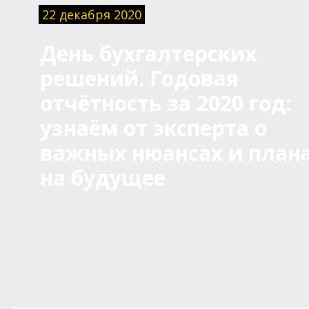
22 декабря 2020
День бухгалтерских
решений. Годовая
отчётность за 2020 год:
узнаём от эксперта о
важных нюансах и план
на будущее