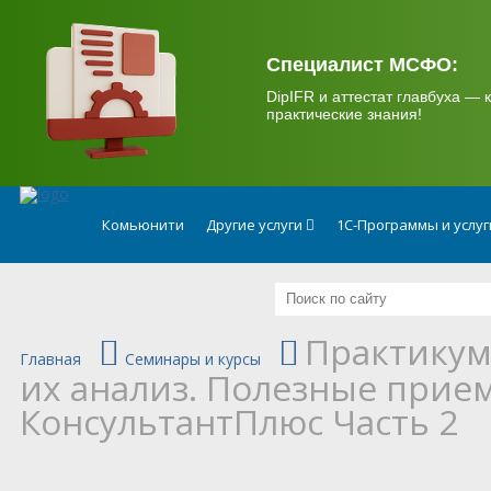
.
Специалист МСФО:
DipIFR и аттестат главбуха — к
практические знания!
Комьюнити
Другие услуги
1С-Программы и услу
Практикум
Главная
Семинары и курсы
их анализ. Полезные прием
КонсультантПлюс Часть 2