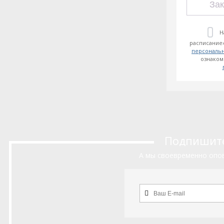
Зак
Н
расписание»
персональ
ознаком
Подпишитес
А мы своевременно опов