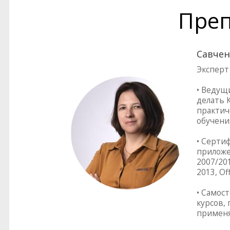
Преп
Савчен
Эксперт
• Ведущ
делать 
практич
обучени
• Серти
приложен
2007/201
2013, Of
• Самос
курсов,
применя