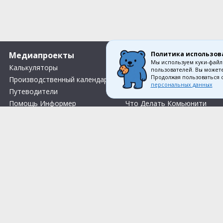
Политика использов
Медиапроекты
О компании
Мы используем куки-файл
Калькуляторы
Вакансии
пользователей. Вы можете
Продолжая пользоваться 
Производственный календарь
Контакты
персональных данных
Путеводители
О нас
Помощь Информер
Что Делать Комьюнити
Тесты
Правила акции «Весенний розыгрыш Апрель-Май»
Соглас
© 1993—2026 Первый Дом Консал