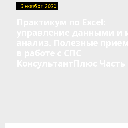
16 ноября 2020
Практикум по Excel:
управление данными и 
анализ. Полезные прие
в работе с СПС
КонсультантПлюс Часть 