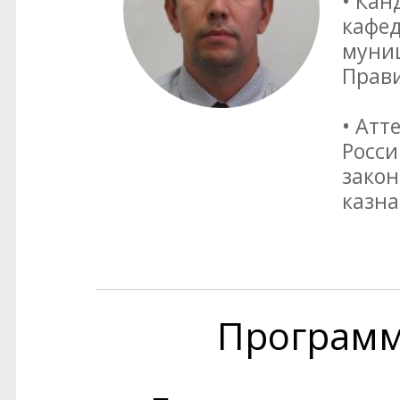
• Кан
кафед
муни
Прави
• Атт
Росси
закон
казна
Програм