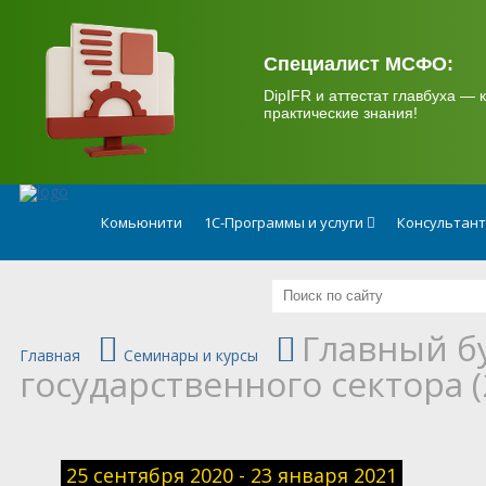
.
Специалист МСФО:
DipIFR и аттестат главбуха — к
практические знания!
Комьюнити
1С-Программы и услуги
Консультан
Главный б
Главная
Семинары и курсы
государственного сектора (
25 сентября 2020 - 23 января 2021