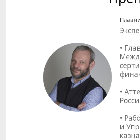
Плавни
Экспе
• Гла
Межд
серти
фина
• Атт
Росси
• Раб
и Уп
казна