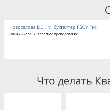
овская городская больница
Новоселова В.Э., гл. бухгалтер ГБОУ Гимнази
Очень живое, интересное преподавание.
Что делать К