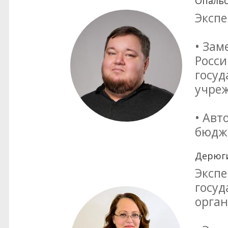
Опальс
Экспе
• Зам
Росси
госуд
учре
• Авт
бюдже
Дерюги
Экспе
госуд
орга