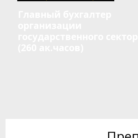
Главный бухгалтер
организации
государственного секто
(260 ак.часов)
Преп