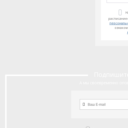
Н
расписание»
персональ
ознаком
Подпишитес
А мы своевременно опов