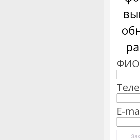
вы
об
ра
ФИО:
Теле
E-mai
Зак