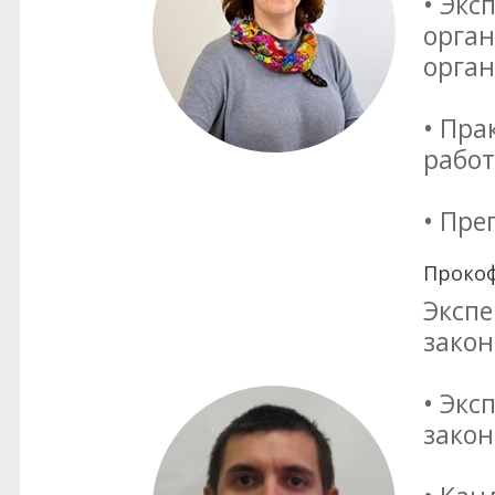
• Экс
орган
орга
• Пра
работ
• Пре
Прокоф
Экспе
закон
• Экс
закон