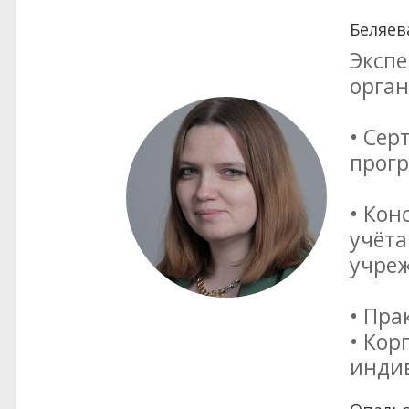
Беляев
Экспе
орган
• Сер
прог
• Кон
учёта
учреж
• Пра
• Кор
инди