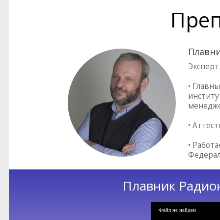
Преп
Плавни
Эксперт
• Главн
институ
менедж
• Аттес
• Работ
Федерал
Плавник Радио