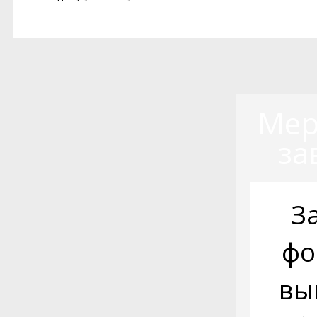
Мер
за
З
фо
вы