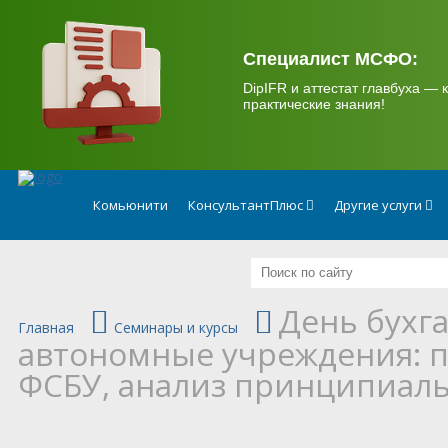
.
Специалист МСФО:
DipIFR и аттестат главбуха — к
практические знания!
Комьюнити
КонсультантПлюс
Другие услуги
День бухг
Главная
Семинары и курсы
автономные учреждения: 
ФСБУ, анализ принципиал