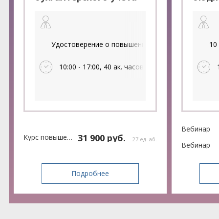
для учреждений
клас
государственного
прави
сектора: практика
учреж
применения и
году.
Удостоверение о повышении квалификации, 40 Ч
10
перспективы
контр
10:00 - 17:00, 40 ак. часов
Вебинар
31 900 руб.
Курс повышения квалификации
27 ед. аб.
Вебинар
Подробнее