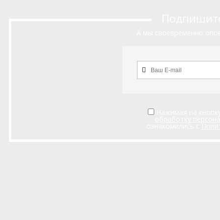
Подпишитес
А мы своевременно опов
Нажимая на кнопку
обработку персон
ознакомились с
Поли