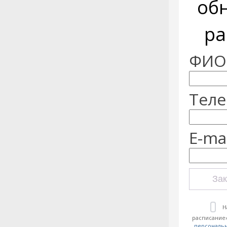
об
ра
ФИО:
Теле
E-mai
Зак
Н
расписание»
персональ