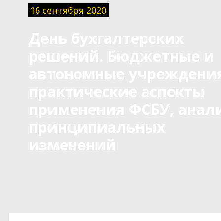
16 сентября 2020
День бухгалтерских
решений. Бюджетные и
автономные учреждения
практические аспекты
применения ФСБУ, анал
принципиальных
изменений