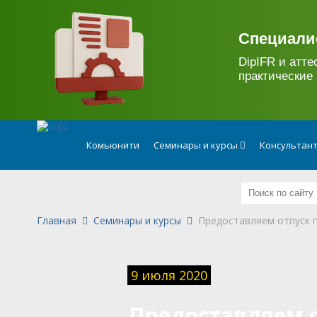
.
Специали
DipIFR и атте
практические 
Комьюнити
Семинары и курсы
Консультан
Главная
Семинары и курсы
Предоставляем отпуск 
9 июля 2020
Предоставляем о