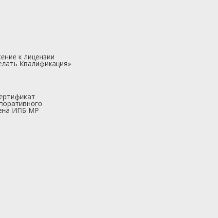
ение к лицензии
елать Квалификация»
ертификат
поративного
ена ИПБ МР