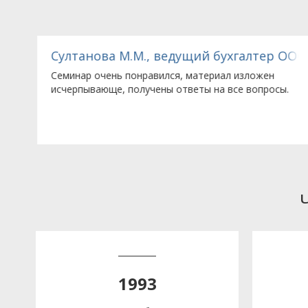
АО «Завод хлебопекарного оборудования»
Султанова М.М., ведущий бухгалтер ООО
ый
Семинар очень понравился, материал изложен
исчерпывающе, получены ответы на все вопросы.
1993