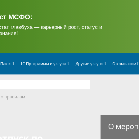
ст МСФО:
стат главбуха — карьерный рост, статус и
знания!
тПлюс
1С-Программы и услуги
Другие услуги
О компании
по правилам
О мероп
тпуск по