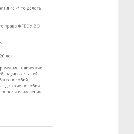
алтинга «Что делать
го права ФГБОУ ВО
Р
20 лет
грамм, методических
й, научных статей,
бных пособий,
, детские пособия;
 вопросы исчисления