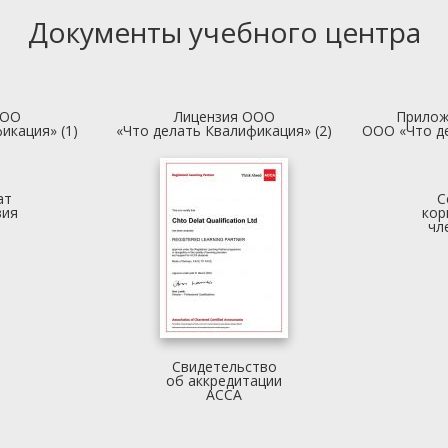
Документы учебного центра
ООО
Лицензия ООО
Прилож
икация» (1)
«Что делать Квалификация» (2)
ООО «Что д
ат
С
вия
кор
чл
Свидетельство
об аккредитации
АССА