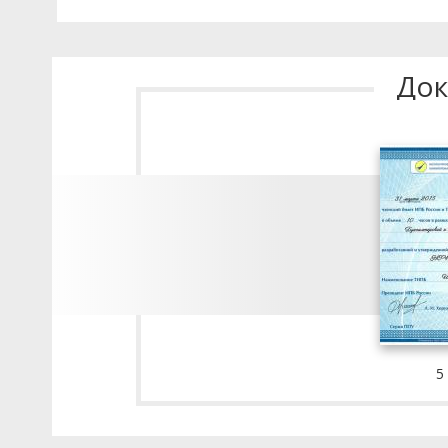
Док
5