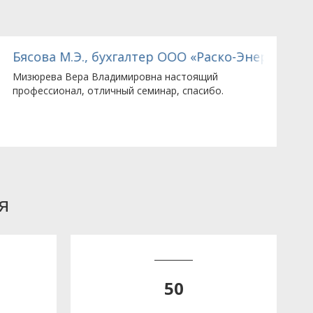
П Намип»
Бясова М.Э., бухгалтер ООО «Раско-Энерго»
К
Мизюрева Вера Владимировна настоящий
В
профессионал, отличный семинар, спасибо.
и
я
50