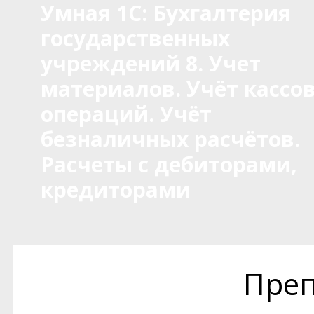
Умная 1С: Бухгалтерия
государственных
учреждений 8. Учет
материалов. Учёт кассо
операций. Учёт
безналичных расчётов.
Расчеты с дебиторами,
кредиторами
Преп