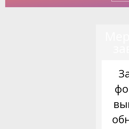
Мер
за
З
фо
вы
об