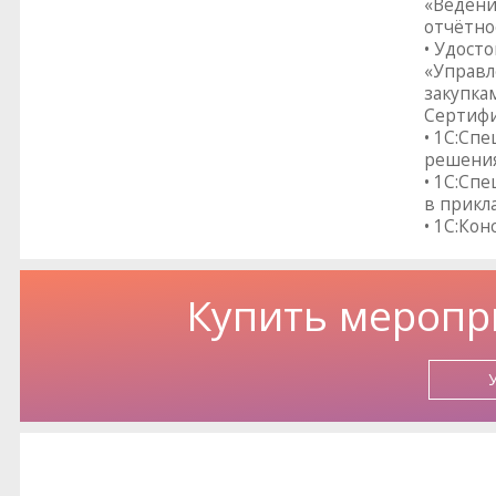
«Ведени
отчётно
• Удост
«Управл
закупка
Сертифи
• 1С:Сп
решения
• 1С:Сп
в прикл
• 1С:Кон
Купить меропр