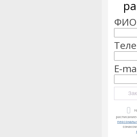
ра
ФИО:
Теле
E-mai
Зак
Н
расписание»
персональ
ознаком