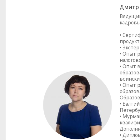
Дмитри
Ведущий
кадровы
• Серти
продукт
• Экспер
• Опыт 
налогово
• Опыт 
образов
воински
• Опыт 
образов
Образов
• Балтий
Петербу
• Мурма
квалифи
Дополни
• Дипло