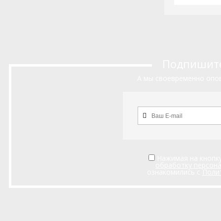
Подпишитес
А мы своевременно опов
Нажимая на кнопку
обработку персон
ознакомились с
Поли