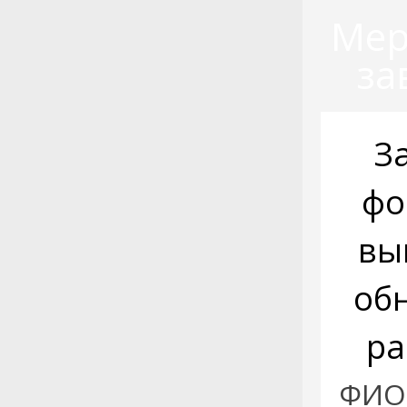
Мер
за
З
фо
вы
об
ра
ФИО: