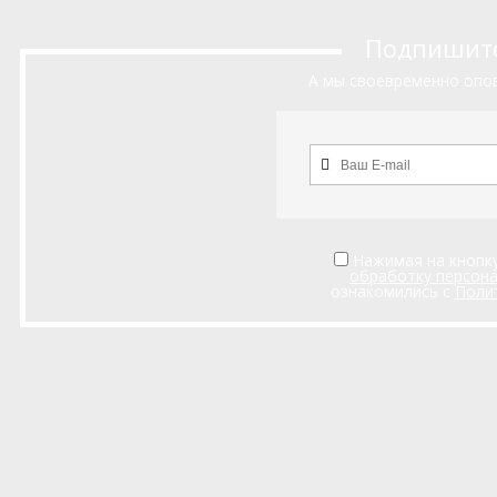
Подпишитес
А мы своевременно опов
Нажимая на кнопку
обработку персон
ознакомились с
Поли