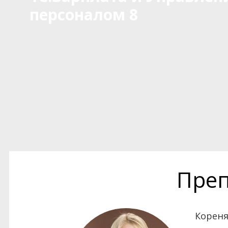
персоналом 8
Преп
Кореня