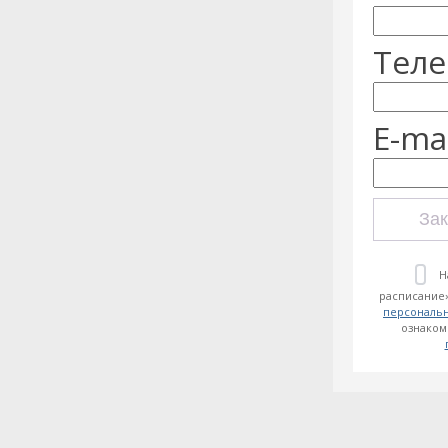
Теле
E-mai
Зак
Н
расписание»
персональ
ознаком