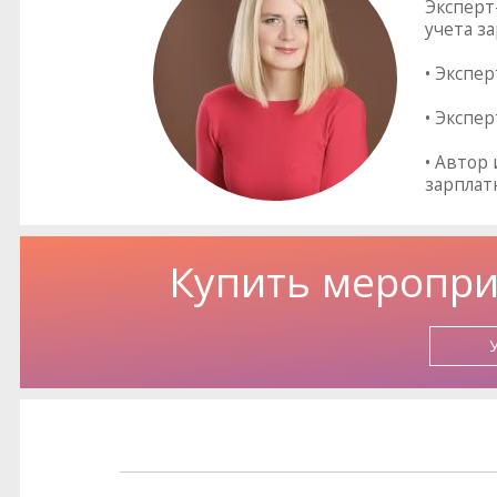
Эксперт
учета з
• Экспер
• Экспе
• Автор
зарплат
Купить меропри