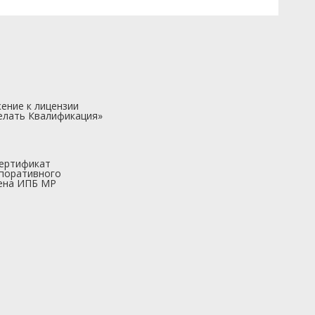
ение к лицензии
елать Квалификация»
ертификат
поративного
ена ИПБ МР