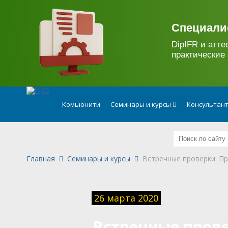
.
Специали
DipIFR и атте
практические 
Комьюнити
Семинары и курсы
Консультан
Главная
Семинары и курсы
Встречные проверки. П
26 марта 2020
Встречные прове