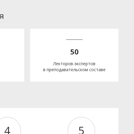
я
50
Лекторов-экспертов
в преподавательском составе
е
4
5