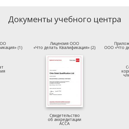
Документы учебного центра
ООО
Лицензия ООО
Прилож
икация» (1)
«Что делать Квалификация» (2)
ООО «Что д
ат
С
вия
кор
чл
Свидетельство
об аккредитации
АССА