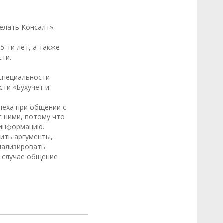
елать Консалт».
5-ти лет, а также
ти.
 специальности
сти «Бухучёт и
пеха при общении с
с ними, потому что
 информацию.
ить аргументы,
нализировать
 случае общение