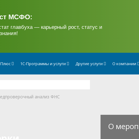
ст МСФО:
стат главбуха — карьерный рост, статус и
знания!
тПлюс
1С-Программы и услуги
Другие услуги
О компании
редпроверочный анализ ФНС
О мероп
рки.