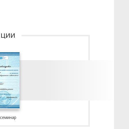
ации
 семинар