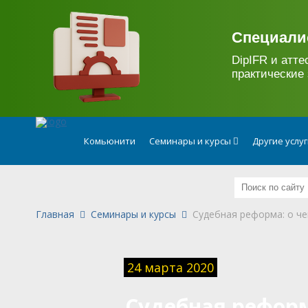
.
Специали
DipIFR и атте
практические 
Комьюнити
Семинары и курсы
Другие услу
Главная
Семинары и курсы
Судебная реформа: о че
24 марта 2020
Судебная реформ