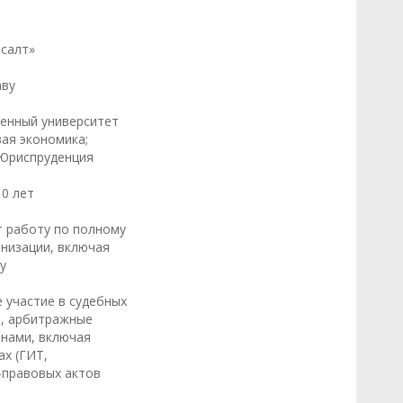
нсалт»
аву
венный университет
вая экономика;
 Юриспруденция
10 лет
т работу по полному
низации, включая
у
 участие в судебных
и, арбитражные
анами, включая
х (ГИТ,
-правовых актов