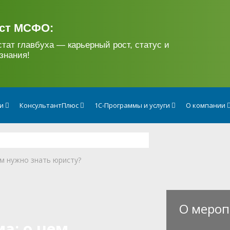
ст МСФО:
стат главбуха — карьерный рост, статус и
знания!
ги
КонсультантПлюс
1С-Программы и услуги
О компании
м нужно знать юристу?
О мероп
а: о чем