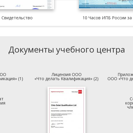
Свидетельство
10 Часов ИПБ России за
Документы учебного центра
ООО
Лицензия ООО
Прилож
икация» (1)
«Что делать Квалификация» (2)
ООО «Что д
ат
С
вия
кор
чл