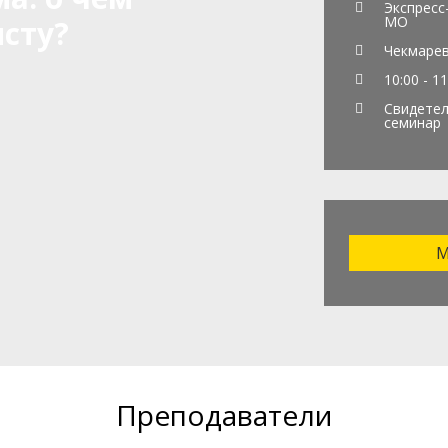
Экспресс
МО
сту?
Чекмарев
10:00 - 11
Свидетел
семинар
М
Преподаватели