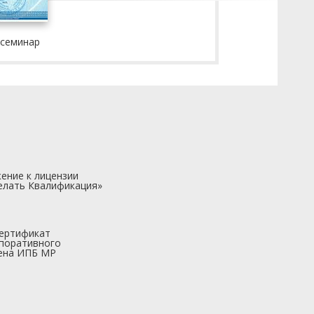
 семинар
ение к лицензии
елать Квалификация»
ертификат
поративного
ена ИПБ МР