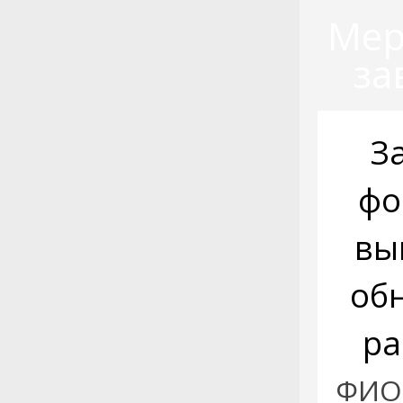
Мер
за
З
фо
вы
об
ра
ФИО: