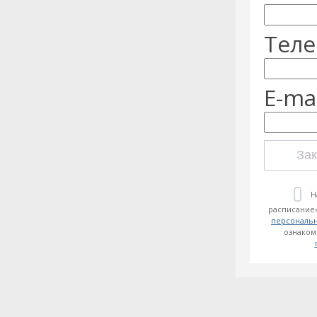
Теле
E-mai
Зак
Н
расписание»
персональ
ознаком