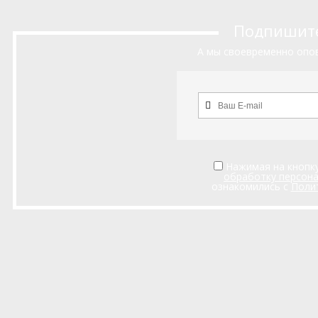
Подпишитес
А мы своевременно опов
Нажимая на кнопку
обработку персон
ознакомились с
Поли