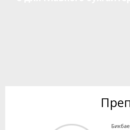
Преп
Бикбае