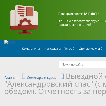
.
Специалист МСФО:
DipIFR и аттестат главбуха — к
практические знания!
Комьюнити
КонсультантПлюс
Другие услуги
Выездной 
Главная
Семинары и курсы
"Александровский спас" (с
обедом). Отчетность за пе