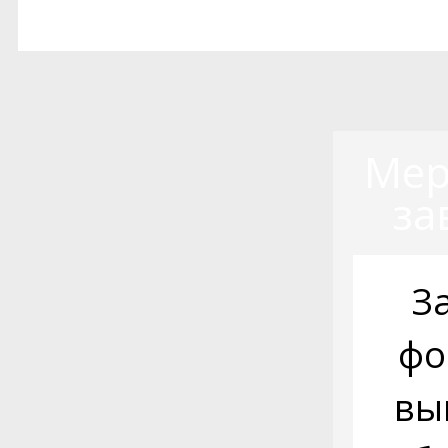
Мер
за
З
фо
вы