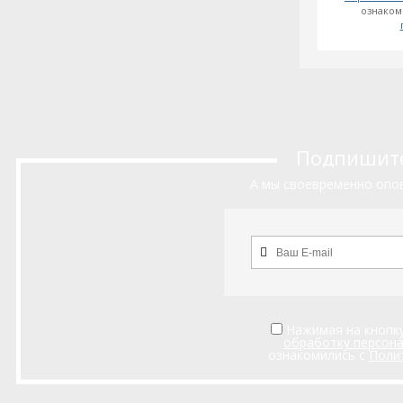
ознаком
Подпишитес
А мы своевременно опов
Нажимая на кнопку
обработку персон
ознакомились с
Поли