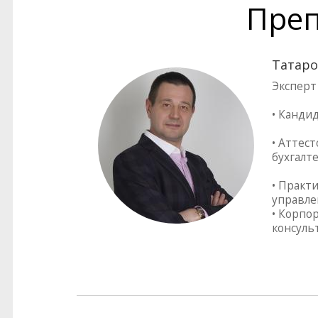
Преп
Татаро
Эксперт
• Канди
• Аттес
бухгалт
• Практ
управле
• Корпо
консуль