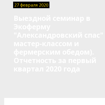
27 февраля 2020
Выездной семинар в
Экоферму
"Александровский спас" 
мастер-классом и
фермерским обедом).
Отчетность за первый
квартал 2020 года