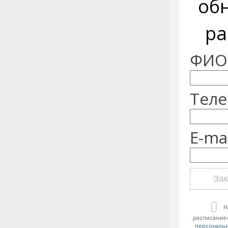
об
ра
ФИО:
Теле
E-mai
Зак
Н
расписание»
персональ