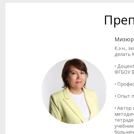
Преп
Мизюр
К.э.н.,
делать 
• Доцен
ФГБОУ В
• Профе
• Опыт 
• Автор
методич
тетраде
учебник
больнич