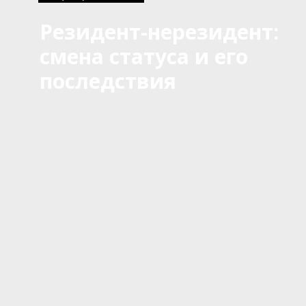
Резидент-нерезидент:
смена статуса и его
последствия