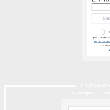
Зак
Н
расписание»
персональ
ознаком
Подпишитес
А мы своевременно опов