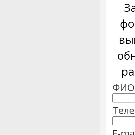
З
фо
вы
об
ра
ФИО:
Теле
E-mai