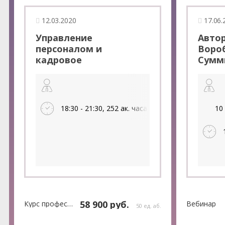
12.03.2020
17.06.
Управление
Авто
персоналом и
Вороб
кадровое
Сумм
делопроизводство (252
рабоч
ак.часа)
2020 
в сит
повы
18:30 - 21:30, 252 ак. часа
10
готов
устан
особ
приме
труда
пода
58 900 руб.
Курс профессиональной переподготовки
Вебинар
50 ед. аб.