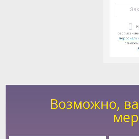
Зак
Н
расписание»
персональ
ознаком
Возможно, ва
мер