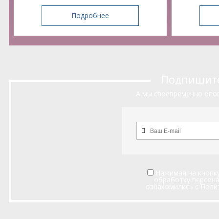
Подробнее
Подпишитес
А мы своевременно опов
Нажимая на кнопку
обработку персон
ознакомились с
Поли