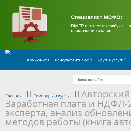
.
Специалист МСФО:
DipIFR и аттестат главбуха — к
практические знания!
Комьюнити
КонсультантПлюс
Другие услуги
Авторский
Главная
Семинары и курсы
Заработная плата и НДФЛ-
эксперта, анализ обновлен
методов работы (книга авт