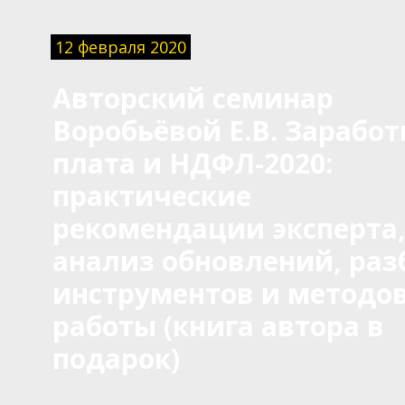
12 февраля 2020
Авторский семинар
Воробьёвой Е.В. Заработ
плата и НДФЛ-2020:
практические
рекомендации эксперта
анализ обновлений, раз
инструментов и методо
работы (книга автора в
подарок)