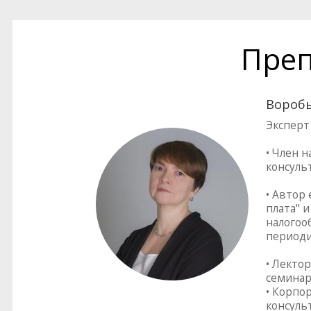
Преп
Воробь
Эксперт
• Член 
консуль
• Автор
плата" 
налогоо
периоди
• Лекто
семинар
• Корпо
консуль