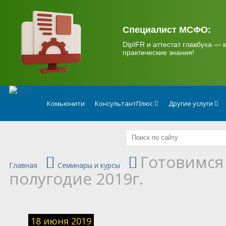
.
Специалист МСФО:
DipIFR и аттестат главбуха — к
практические знания!
Комьюнити
КонсультантПлюс
Другие услуги
Готовимся 
Главная
Семинары и курсы
полугодие 2019г.
18 июня 2019