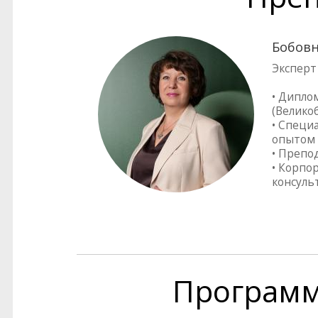
Бобовн
Эксперт
• Дипло
(Велико
• Специ
опытом 
• Препо
• Корпо
консуль
Програм