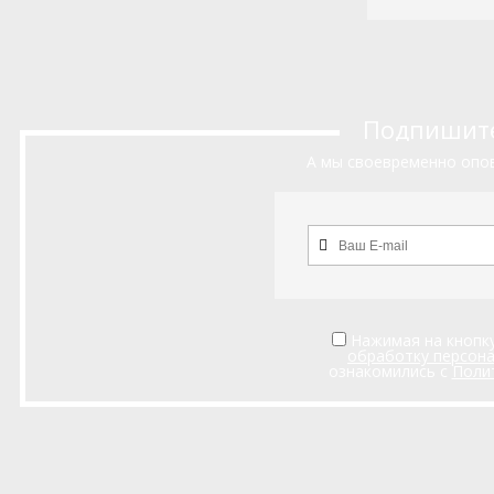
Подпишитес
А мы своевременно опов
Нажимая на кнопку
обработку персон
ознакомились с
Поли