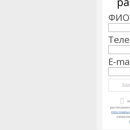
ра
ФИО:
Теле
E-mai
Зак
Н
расписание»
персональ
ознаком