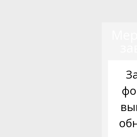
Мер
за
З
фо
вы
об