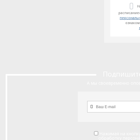
Н
расписание»
персональ
ознаком
Подпишитес
А мы своевременно опов
Нажимая на кнопку
обработку персон