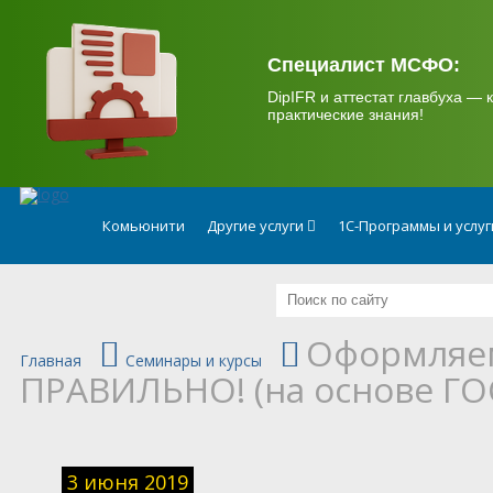
.
Специалист МСФО:
DipIFR и аттестат главбуха — к
практические знания!
Комьюнити
Другие услуги
1С-Программы и услу
Оформляе
Главная
Семинары и курсы
ПРАВИЛЬНО! (на основе ГОСТ
3 июня 2019