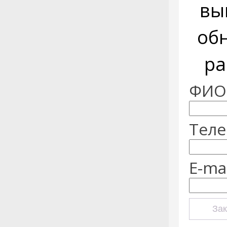
вы
об
ра
ФИО:
Теле
E-mai
Зак