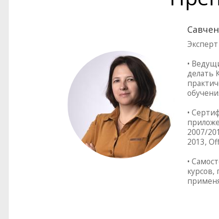
Савчен
Эксперт
• Ведущ
делать 
практич
обучени
• Серти
приложен
2007/201
2013, Of
• Самос
курсов,
применя