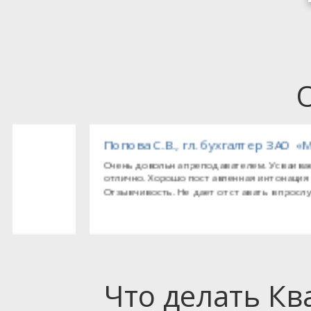
тед (Великобритания), представительство комп
Попова С.В., гл. бухгалтер ЗАО «Мёллер»
Очень довольна преподавателем. Усваивается материал
отлично. Хорошо поставленная интонация голоса, дикция.
Отзывчивость. Не дает отставать в прослушивании матери
Что делать К