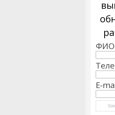
вы
об
ра
ФИО:
Теле
E-mai
Зак