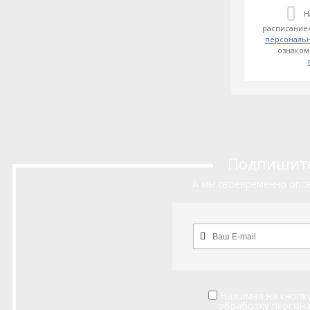
Н
расписание»
персональ
ознаком
Подпишитес
А мы своевременно опов
Нажимая на кнопку
обработку персон