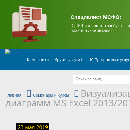
.
Специалист МСФО:
DipIFR и аттестат главбуха — к
практические знания!
Комьюнити
Другие услуги
1С-Программы и услу
Визуализа
Главная
Семинары и курсы
диаграмм MS Excel 2013/20
23 мая 2019