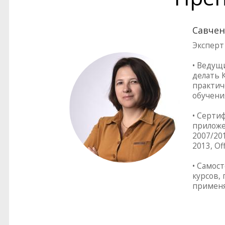
Савчен
Эксперт
• Ведущ
делать 
практич
обучени
• Серти
приложен
2007/201
2013, Of
• Самос
курсов,
применя