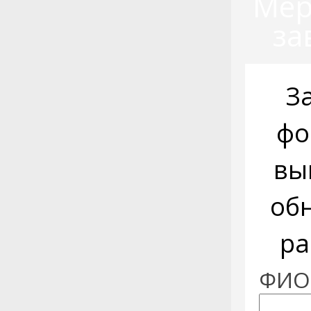
Мер
за
З
фо
вы
об
ра
ФИО: