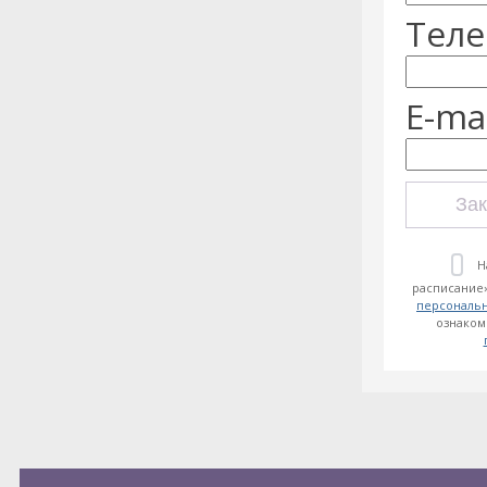
Теле
E-mai
Зак
Н
расписание»
персональ
ознаком