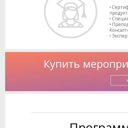
• Серти
продукт
• Специ
• Препо
Консалт
• Экспер
Купить меропри
Програм