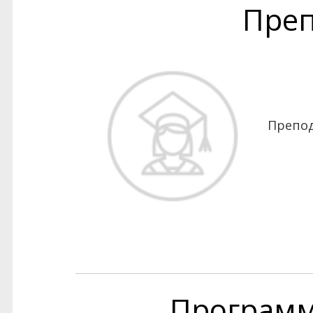
Преп
Препод
Програм