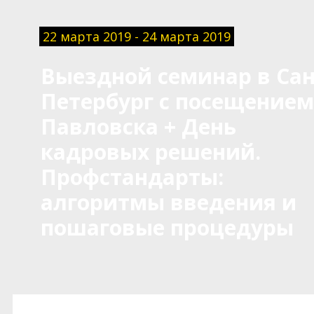
22 марта 2019 - 24 марта 2019
Выездной семинар в Сан
Петербург с посещением
Павловска + День
кадровых решений.
Профстандарты:
алгоритмы введения и
пошаговые процедуры