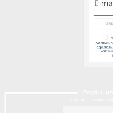
E-mai
Зак
Н
расписание»
персональ
ознаком
Подпишитес
А мы своевременно опов