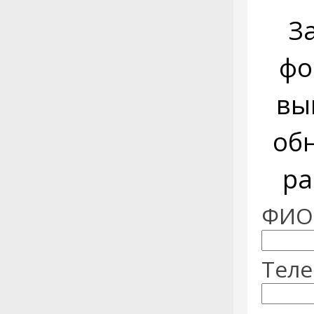
З
фо
вы
об
ра
ФИО:
Теле