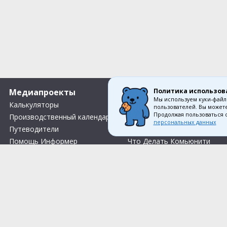
Политика использов
Медиапроекты
О компании
Мы используем куки-файл
Калькуляторы
Вакансии
пользователей. Вы можете
Продолжая пользоваться 
Производственный календарь
О нас
персональных данных
Путеводители
Контакты
Помощь Информер
Что Делать Комьюнити
Тесты
Правила акции «Весенний розыгрыш Апрель-Май»
Соглас