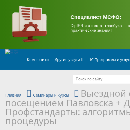
.
Специалист МСФО:
DipIFR и аттестат главбуха — к
практические знания!
Комьюнити
Другие услуги
1С-Программы и услу
Выездной 
Главная
Семинары и курсы
посещением Павловска + 
Профстандарты: алгоритм
процедуры