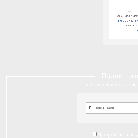
Н
расписание»
персональ
ознаком
Подпишитес
А мы своевременно опов
Нажимая на кнопку