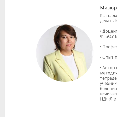
Мизюр
К.э.н.,
делать 
• Доцен
ФГБОУ В
• Профе
• Опыт 
• Автор
методич
тетраде
учебник
больнич
исчисле
НДФЛ и 