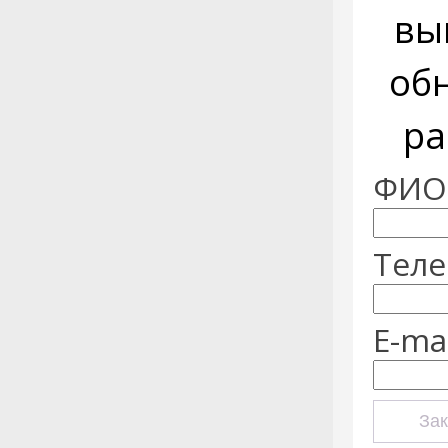
вы
об
ра
ФИО:
Теле
E-mai
Зак