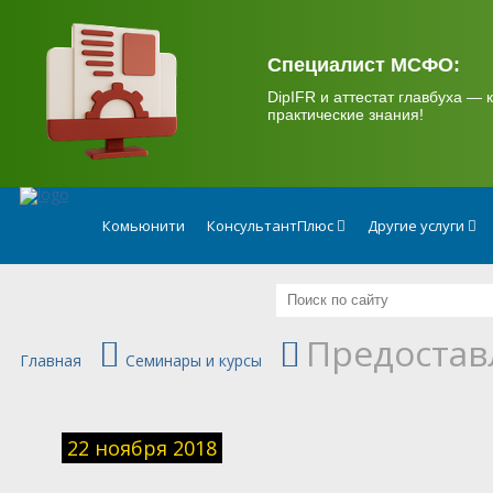
.
Специалист МСФО:
DipIFR и аттестат главбуха — к
практические знания!
Комьюнити
КонсультантПлюс
Другие услуги
Предостав
Главная
Семинары и курсы
22 ноября 2018