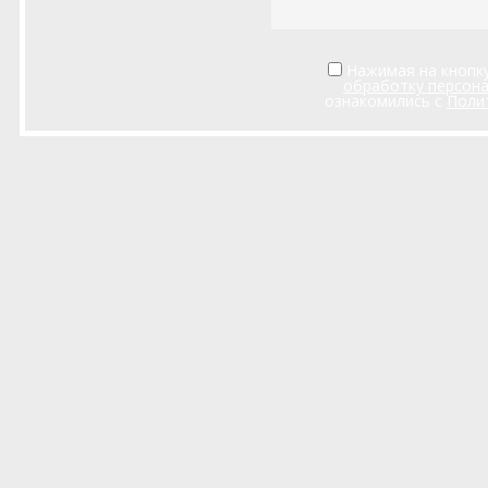
Нажимая на кнопку
обработку персон
ознакомились с
Поли