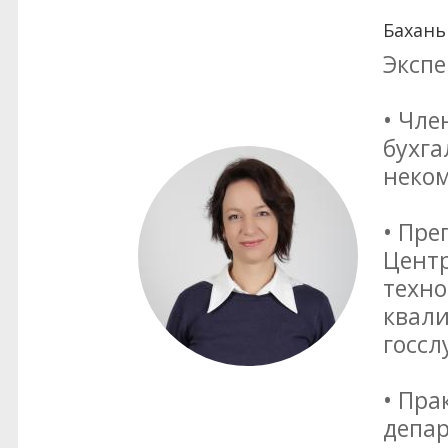
Бахань
Экспе
• Чле
бухга
неком
• Пре
Цент
техн
квал
госс
• Пра
депар