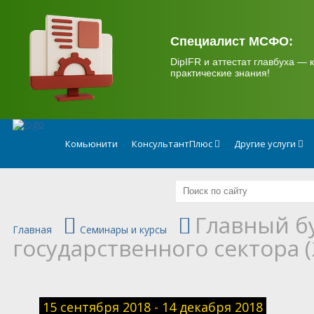
.
Специалист МСФО:
DipIFR и аттестат главбуха — к
практические знания!
Комьюнити
КонсультантПлюс
Другие услуги
Главный б
Главная
Семинары и курсы
государственного сектора (
15 сентября 2018 - 14 декабря 2018