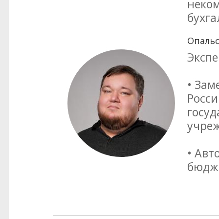
неком
бухг
Опальс
Экспе
• Зам
Росси
госуд
учре
• Авт
бюдже