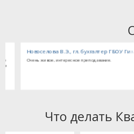
овская городская больница
Новоселова В.Э., гл. бухгалтер ГБОУ Гимнази
Очень живое, интересное преподавание.
Что делать К