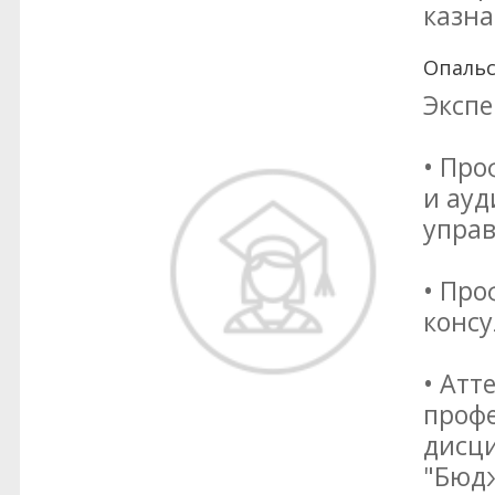
казна
Опальс
Экспе
• Про
и ауд
упра
• Пр
консу
• Атт
профе
дисци
"Бюдж