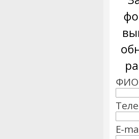
фо
вы
об
ра
ФИО:
Теле
E-mai