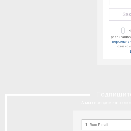
Зак
Н
расписание»
персональ
ознаком
Подпишитес
А мы своевременно опов