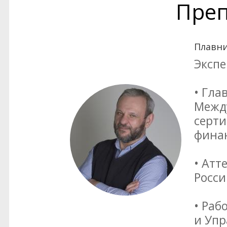
Преп
Плавни
Экспе
• Гла
Межд
серти
фина
• Атт
Росси
• Раб
и Уп