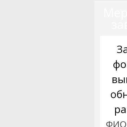
Мер
за
З
фо
вы
об
ра
ФИО: