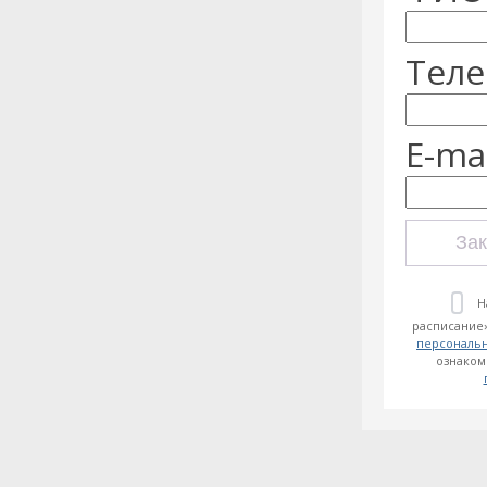
Теле
E-mai
Зак
Н
расписание»
персональ
ознаком