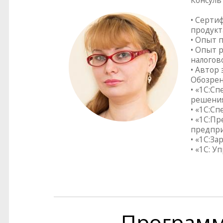
Консуль
• Серти
продукт
• Опыт 
• Опыт 
налогов
• Автор
Обозрен
• «1С:С
решения
• «1С:Сп
• «1С:П
предпр
• «1С:З
• «1С: 
Програм