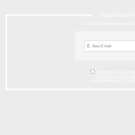
Подпишитес
А мы своевременно опов
Нажимая на кнопку
обработку персон
ознакомились с
Поли