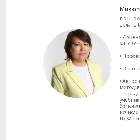
Мизюр
К.э.н.,
делать 
• Доцен
ФГБОУ В
• Профе
• Опыт 
• Автор
методич
тетраде
учебник
больнич
исчисле
НДФЛ и 