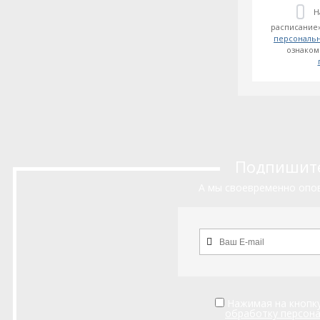
Н
расписание»
персональ
ознаком
Подпишитес
А мы своевременно опов
Нажимая на кнопку
обработку персон