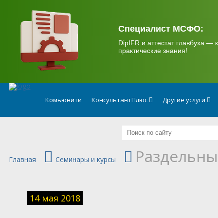
.
Специалист МСФО:
DipIFR и аттестат главбуха — к
практические знания!
Комьюнити
КонсультантПлюс
Другие услуги
Раздельны
Главная
Семинары и курсы
14 мая 2018