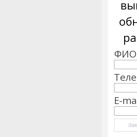
вы
об
ра
ФИО:
Теле
E-mai
Зак