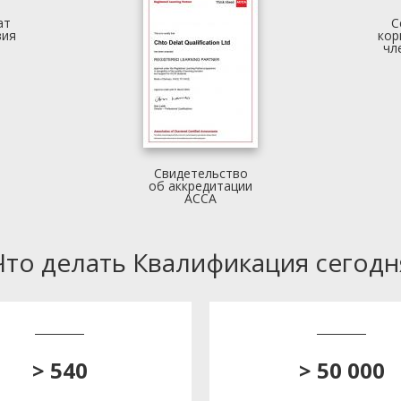
ат
С
вия
кор
чл
Свидетельство
об аккредитации
АССА
Что делать Квалификация сегодн
> 540
> 50 000