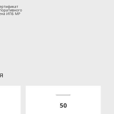
ертификат
поративного
ена ИПБ МР
я
50