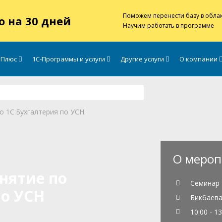
Поможем перенести базу в обла
о на 30 дней
Научим работать в программе
тПлюс
1С-Программы и услуги
Другие услуги
О компании
о 1С:Бухгалтерия по УСН
О мероп
нятие по
Семинар
по УСН
Бикбаева 
10:00 - 13