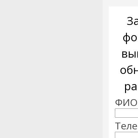
З
фо
вы
об
ра
ФИО:
Теле