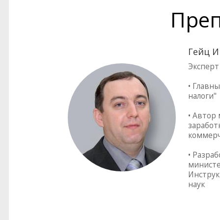
Преп
Гейц И
Эксперт
• Главны
налоги"
• Автор
заработ
коммерч
• Разра
министе
Инструк
наук