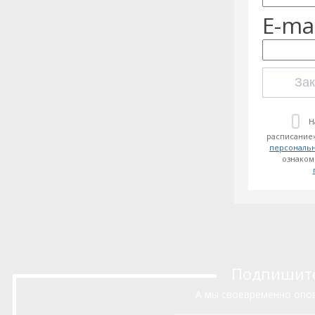
E-mai
Зак
Н
расписание»
персональ
ознаком
Подпишитес
А мы своевременно опов