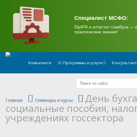
.
Специалист МСФО:
DipIFR и аттестат главбуха — к
практические знания!
Комьюнити
1С-Программы и услуги
Консультан
День бухг
Главная
Семинары и курсы
социальные пособия, налог
учреждениях госсектора