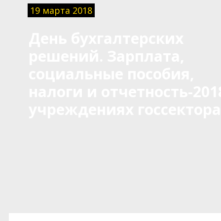
19 марта 2018
День бухгалтерских
решений. Зарплата,
социальные пособия,
налоги и отчетность-201
учреждениях госсектора