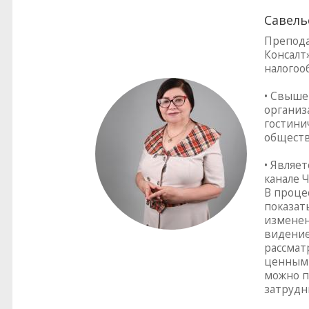
Савель
Препода
Консалт»
налогоо
• Свыше
организ
гостинич
обществ
• Являе
канале Ч
В проце
показат
изменен
видение
рассмат
ценным 
можно п
затрудн