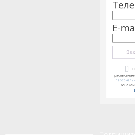
Теле
E-mai
Зак
Н
расписание»
персональ
ознаком
Подпишитес