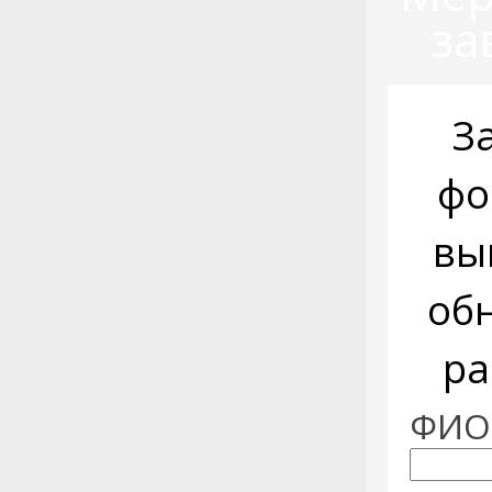
за
З
фо
вы
об
ра
ФИО: