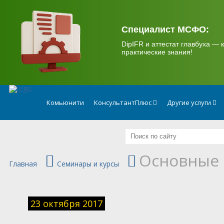
.
Специалист МСФО:
DipIFR и аттестат главбуха — к
практические знания!
Комьюнити
КонсультантПлюс
Другие услуги
Основные 
Главная
Семинары и курсы
23 октября 2017