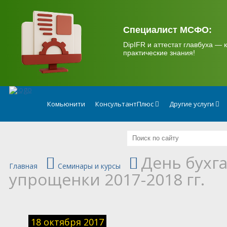
.
Специалист МСФО:
DipIFR и аттестат главбуха — к
практические знания!
Комьюнити
КонсультантПлюс
Другие услуги
День бухг
Главная
Семинары и курсы
упрощенки 2017-2018 гг.
18 октября 2017