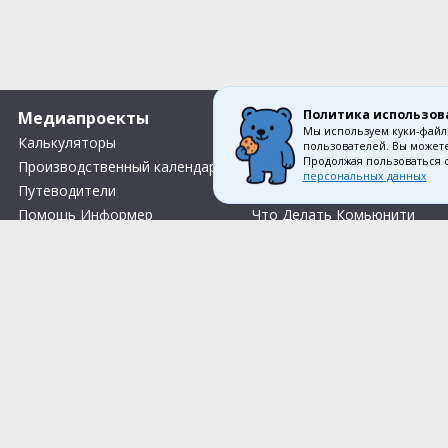
Политика использов
Медиапроекты
О компании
Мы используем куки-файл
Калькуляторы
Вакансии
пользователей. Вы можете
Продолжая пользоваться 
Производственный календарь
О нас
персональных данных
Путеводители
Контакты
Помощь Информер
Что Делать Комьюнити
Тесты
Правила акции «Весенний розыгрыш Апрель-Май»
Соглас