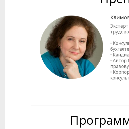
Климов
Эксперт
трудово
• Консу
бухгалте
• Канди
• Автор 
правову
• Корпо
консуль
Програм