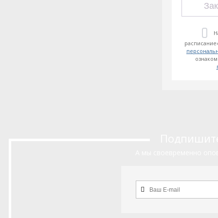
Зак
Н
расписание»
персональ
ознаком
Подпишитес
А мы своевременно опов