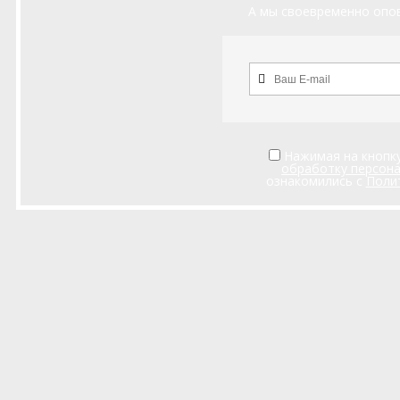
А мы своевременно опов
Нажимая на кнопку
обработку персон
ознакомились с
Поли