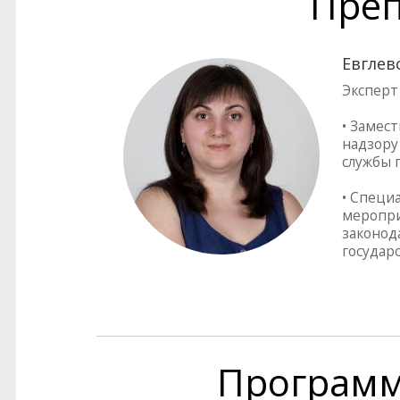
Преп
Евглев
Эксперт
• Замес
надзору
службы п
• Специ
меропри
законод
государ
Програм