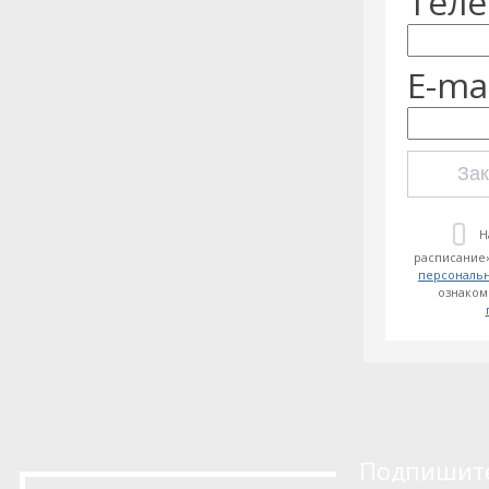
Теле
E-mai
Зак
Н
расписание»
персональ
ознаком
Подпишитес