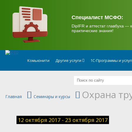
.
Специалист МСФО:
DipIFR и аттестат главбуха — к
практические знания!
Комьюнити
Другие услуги
1С-Программы и услу
Охрана тру
Главная
Семинары и курсы
12 октября 2017 - 23 октября 2017