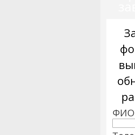
за
З
фо
вы
об
ра
ФИО: