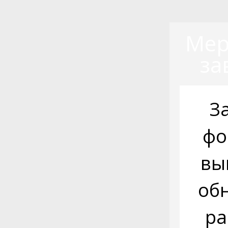
Мер
за
З
фо
вы
об
ра