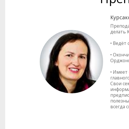
Курсак
Препода
делать К
• Ведёт
• Оконч
Орджони
• Имеет
главног
Свои се
информа
предпис
полезны
всегда 