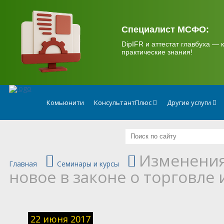
.
Специалист МСФО:
DipIFR и аттестат главбуха — к
практические знания!
Комьюнити
КонсультантПлюс
Другие услуги
Изменения 
Главная
Семинары и курсы
новое в законе о торговле 
22 июня 2017