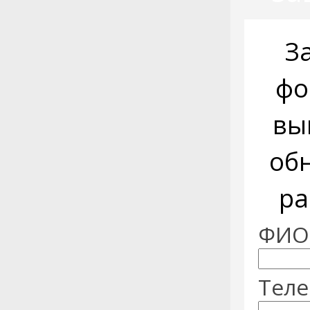
З
фо
вы
об
ра
ФИО:
Теле