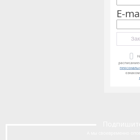
E-mai
Зак
Н
расписание»
персональ
ознаком
Подпишитес
А мы своевременно опов