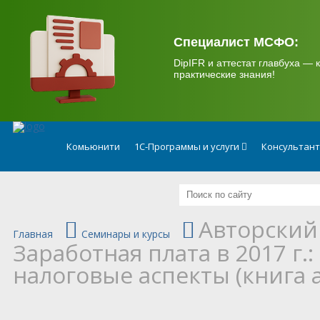
.
Специалист МСФО:
DipIFR и аттестат главбуха — к
практические знания!
Комьюнити
1С-Программы и услуги
Консультан
Авторский
Главная
Семинары и курсы
Заработная плата в 2017 г.
налоговые аспекты (книга 