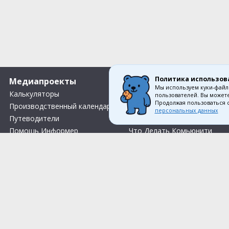
Политика использов
Медиапроекты
О компании
Мы используем куки-файл
Калькуляторы
Вакансии
пользователей. Вы можете
Продолжая пользоваться 
Производственный календарь
Контакты
персональных данных
Путеводители
О нас
Помощь Информер
Что Делать Комьюнити
Тесты
Правила акции «Весенний розыгрыш Апрель-Май»
Соглас