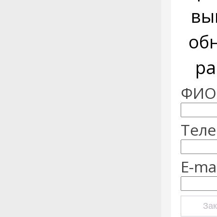
вы
об
ра
ФИО:
Теле
E-mai
Зак