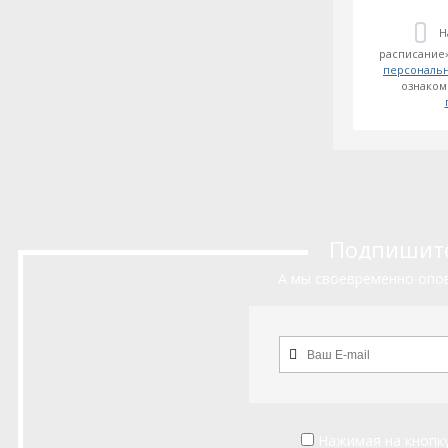
Н
расписание»
персональ
ознаком
Подпишитес
А мы своевременно опов
Нажимая на кнопку