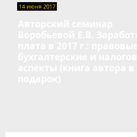
14 июня 2017
Авторский семинар
Воробьевой Е.В. Заработ
плата в 2017 г.: правовые
бухгалтерские и налого
аспекты (книга автора в
подарок)