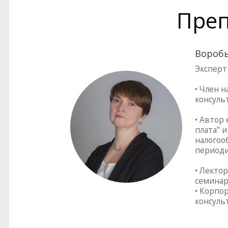
Преп
Воробь
Эксперт
• Член 
консуль
• Автор
плата" 
налогоо
периоди
• Лекто
семинар
• Корпо
консуль