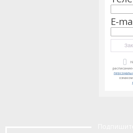
E-mai
Зак
Н
расписание»
персональ
ознаком
Подпишитес