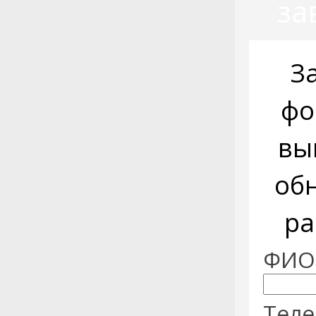
за
З
фо
вы
об
ра
ФИО:
Теле