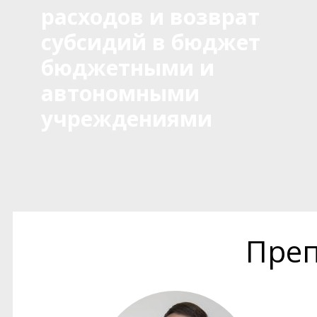
расходов и возврат
субсидий в бюджет
бюджетными и
автономными
учреждениями
Преп