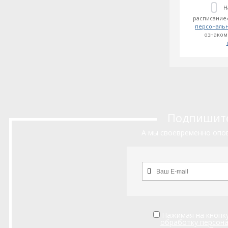
Н
расписание»
персональ
ознаком
Подпишитес
А мы своевременно опов
Нажимая на кнопку
обработку персон