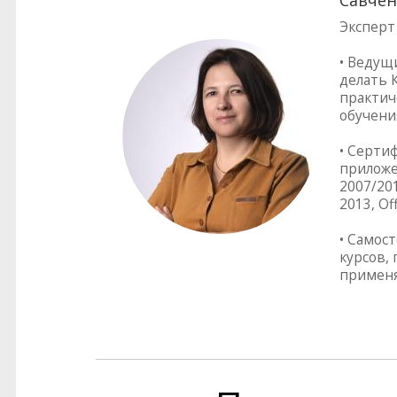
Савчен
Эксперт
• Ведущ
делать 
практич
обучени
• Серти
приложен
2007/201
2013, Of
• Самос
курсов,
применя