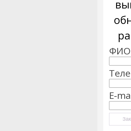
вы
об
ра
ФИО:
Теле
E-mai
Зак