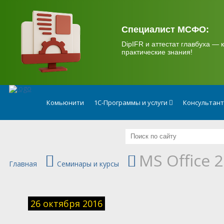
.
Специалист МСФО:
DipIFR и аттестат главбуха — к
практические знания!
Комьюнити
1С-Программы и услуги
Консультан
MS Office 
Главная
Семинары и курсы
26 октября 2016