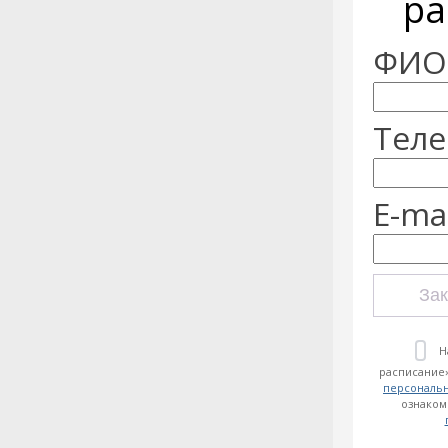
ра
ФИО:
Теле
E-mai
Зак
Н
расписание»
персональ
ознаком