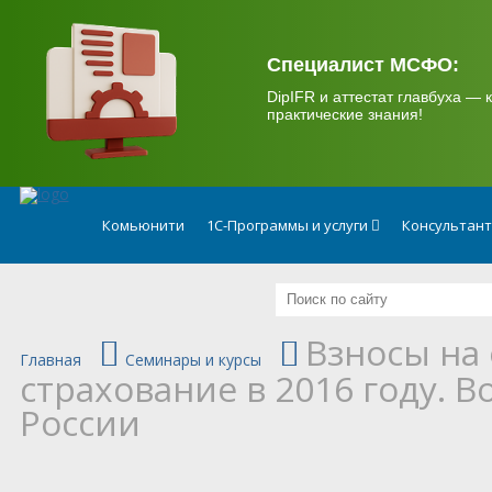
.
Специалист МСФО:
DipIFR и аттестат главбуха — к
практические знания!
Комьюнити
1С-Программы и услуги
Консультан
Взносы на
Главная
Семинары и курсы
страхование в 2016 году.
России