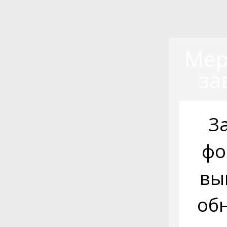
Мер
за
З
фо
вы
об