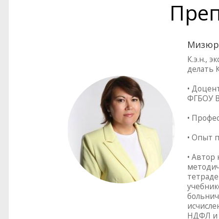
Преп
Мизюр
К.э.н.,
делать 
• Доцен
ФГБОУ В
• Профе
• Опыт 
• Автор
методич
тетраде
учебник
больнич
исчисле
НДФЛ и 