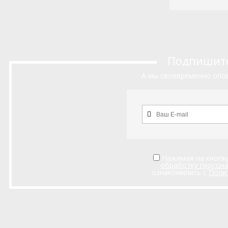
Подпишитес
А мы своевременно опов
Нажимая на кнопку
обработку персон
ознакомились с
Поли