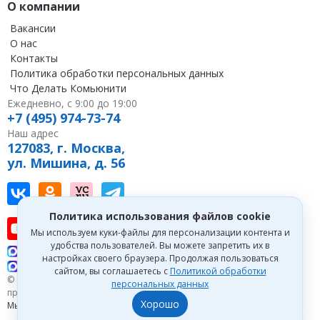
О компании
Вакансии
О нас
Контакты
Политика обработки персональных данных
Что Делать Комьюнити
Ежедневно, с 9:00 до 19:00
+7 (495) 974-73-74
Наш адрес
127083, г. Москва,
ул. Мишина, д. 56
Наш канал в Вконтакте
Наша группа в однокласниках
Наш канал на vc
Наш канал в Telegram
Политика использования файлов cookie
Наш канал на youtube
Наш канал в tenchat
Наш профиль на дзен
Мы используем куки-файлы для персонализации контента и
удобства пользователей. Вы можете запретить их в
Что делать Консалт
настройках своего браузера. Продолжая пользоваться
Что делать Экспертум
сайтом, вы соглашаетесь с
Политикой обработки
© 1993—2026 Первый Дом Консалтинга «Что делать Консалт». Все
персональных данных
права защищены.
Хорошо
Мы зарегистрированы на
Портале поставщиков