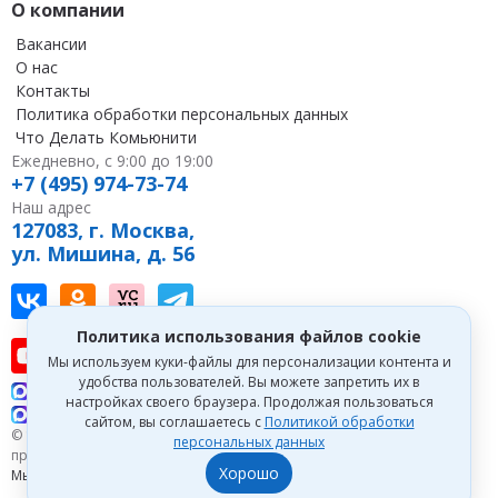
О компании
Вакансии
О нас
Контакты
Политика обработки персональных данных
Что Делать Комьюнити
Ежедневно, с 9:00 до 19:00
+7 (495) 974-73-74
Наш адрес
127083, г. Москва,
ул. Мишина, д. 56
Наш канал в Вконтакте
Наша группа в однокласниках
Наш канал на vc
Наш канал в Telegram
Политика использования файлов cookie
Наш канал на youtube
Наш канал в tenchat
Наш профиль на дзен
Мы используем куки-файлы для персонализации контента и
удобства пользователей. Вы можете запретить их в
Что делать Консалт
настройках своего браузера. Продолжая пользоваться
Что делать Экспертум
сайтом, вы соглашаетесь с
Политикой обработки
© 1993—2026 Первый Дом Консалтинга «Что делать Консалт». Все
персональных данных
права защищены.
Хорошо
Мы зарегистрированы на
Портале поставщиков