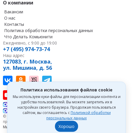
О компании
Вакансии
О нас
Контакты
Политика обработки персональных данных
Что Делать Комьюнити
Ежедневно, с 9:00 до 19:00
+7 (495) 974-73-74
Наш адрес
127083, г. Москва,
ул. Мишина, д. 56
Наш канал в Вконтакте
Наша группа в однокласниках
Наш канал на vc
Наш канал в Telegram
Политика использования файлов cookie
Наш канал на youtube
Наш канал в tenchat
Наш профиль на дзен
Мы используем куки-файлы для персонализации контента и
удобства пользователей. Вы можете запретить их в
Что делать Консалт
настройках своего браузера. Продолжая пользоваться
Что делать Экспертум
сайтом, вы соглашаетесь с
Политикой обработки
© 1993—2026 Первый Дом Консалтинга «Что делать Консалт». Все
персональных данных
права защищены.
Хорошо
Мы зарегистрированы на
Портале поставщиков