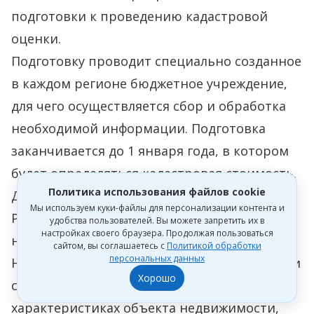
подготовки к проведению кадастровой
оценки.
Подготовку проводит специально созданное
в каждом регионе бюджетное учреждение,
для чего осуществляется сбор и обработка
необходимой информации. Подготовка
заканчивается до 1 января года, в котором
будет определяться кадастровая стоимость.
Политика использования файлов cookie
Далее по запросу уполномоченного органа
Мы используем куки-файлы для персонализации контента и
Росреестр готовит перечни объектов
удобства пользователей. Вы можете запретить их в
настройках своего браузера. Продолжая пользоваться
недвижимости, которые будут оцениваться.
сайтом, вы соглашаетесь с
Политикой обработки
персональных данных
На стадии подготовки к проведению оценки
Хорошо
собственник вправе подать декларацию о
характеристиках объекта недвижимости,