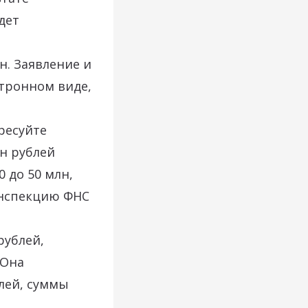
дет
н. Заявление и
тронном виде,
ресуйте
н рублей
 до 50 млн,
инспекцию ФНС
рублей,
 Она
лей, суммы