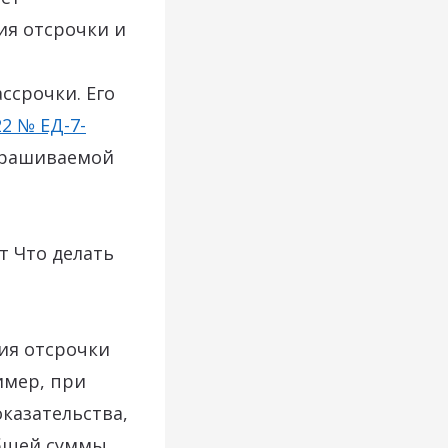
ия отсрочки и
ссрочки. Его
22 № ЕД-7-
апрашиваемой
т Что делать
ия отсрочки
имер, при
казательства,
общей суммы