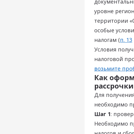
документальны
уровне регион
территории «
особые услов
налогам (
п. 13
Условия получ
налоговой пр
возьмите пр
Как оформ
рассрочки
Для получения
необходимо п
Шаг 1
: прове
Необходимо пр
налогов и сбо