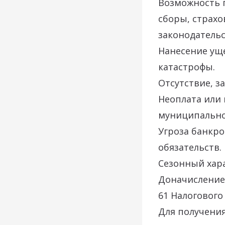
Возможность п
сборы, страх
законодательс
Нанесение уще
катастрофы.
Отсутствие, 
Неоплата или 
муниципальног
Угроза банкр
обязательств.
Сезонный хара
Доначисление 
61 Налогового
Для получени