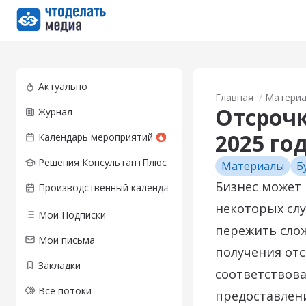
Перейти на главную страницу
Актуально
Главная
Матери
Отсрочк
Журнал
2025 го
Календарь мероприятий
Решения КонсультантПлюс
Материалы
Б
Бизнес может 
Производственный календарь
некоторых сл
Мои Подписки
пережить слож
Мои письма
получения от
Закладки
соответствова
Все потоки
предоставлени