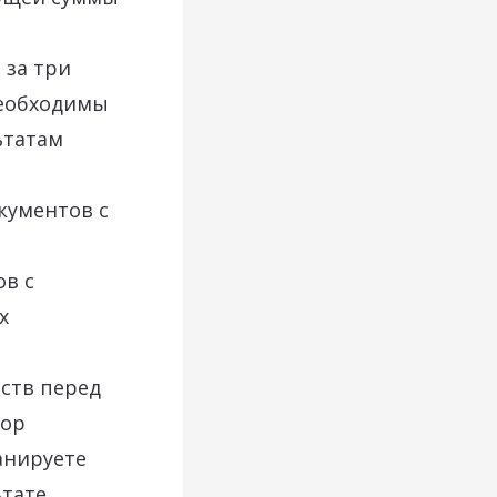
 за три
необходимы
ьтатам
кументов с
ов с
х
ств перед
вор
анируете
ьтате