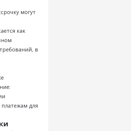
срочку могут
ается как
чном
требований, в
же
ние:
ии
 платежам для
чки