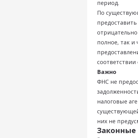
период.
По существующ
предоставить
отрицательног
полное, так и
предоставлен
соответствии
Важно
ФНС не предос
задолженности
налоговые аге
существующей
них не предус
Законные 