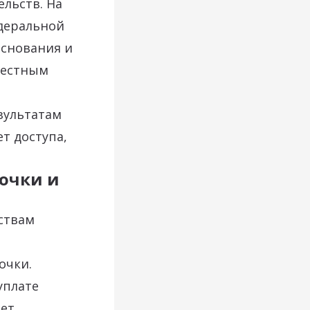
льств. На
едеральной
основания и
местным
зультатам
ет доступа,
рочки и
ствам
очки.
уплате
ает