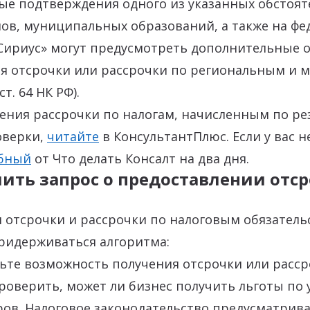
е подтверждения одного из указанных обстояте
ов, муниципальных образований, а также на ф
Сириус» могут предусмотреть дополнительные 
ия отсрочки или рассрочки по региональным и 
ст. 64 НК РФ).
ения рассрочки по налогам, начисленным по ре
оверки,
читайте
в КонсультантПлюс. Если у вас н
обный
от Что делать Консалт на два дня.
ить запрос о предоставлении отс
 отсрочки и рассрочки по налоговым обязатель
ридерживаться алгоритма:
рьте возможность получения отсрочки или расср
оверить, может ли бизнес получить льготы по 
ров. Налоговое законодательство предусматрив