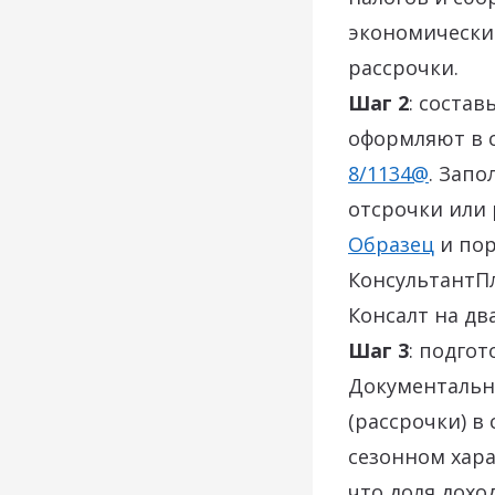
экономически
рассрочки.
Шаг 2
: состав
оформляют в 
8/1134@
. Зап
отсрочки или 
Образец
и пор
КонсультантПл
Консалт на два
Шаг 3
: подго
Документальн
(рассрочки) в
сезонном хара
что доля дохо