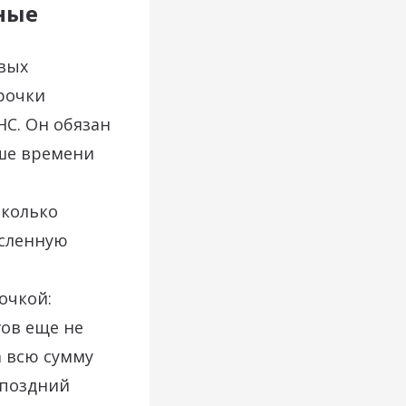
вные
овых
рочки
НС. Он обязан
ьше времени
сколько
исленную
очкой:
гов еще не
а всю сумму
 поздний