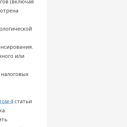
гов (включая
мотрена
нологической
ансирования.
нного или
 налоговых
том 4
статьи
ка.
ить