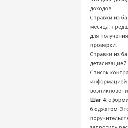
доходов.
Справки из ба
месяца, пред
для получения
проверки.
Справки из ба
детализацией
Список контра
информацией 
возникновени
Шаг 4
: оформ
бюджетом. Это
поручительств
запросить рас