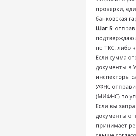
проверки, ед
банковская га
Шаг 5
: отпра
подтверждающ
по ТКС, либо 
Если сумма от
документы в У
инспекторы са
УФНС отправи
(МИФНС) по у
Если вы запр
документы от
принимает реш
свыше согласо