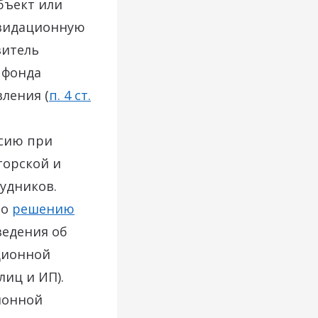
бъект или
квидационную
витель
 фонда
ления (
п. 4 ст.
ссию при
торской и
удников.
по
решению
ведения об
ционной
иц и ИП).
ионной