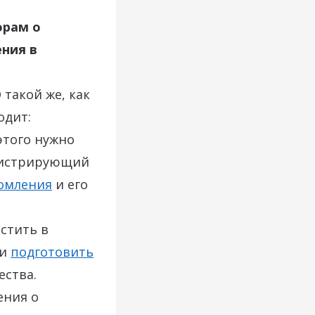
орам о
ения в
такой же, как
одит:
этого нужно
егистрирующий
омления
и его
стить в
 и
подготовить
ества.
ения о