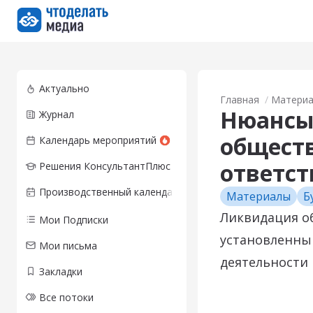
Перейти на главную страницу
Актуально
Главная
Матери
Нюансы
Журнал
обществ
Календарь мероприятий
ответс
Решения КонсультантПлюс
Производственный календарь
Материалы
Б
Ликвидация о
Мои Подписки
установленны
Мои письма
деятельности
Закладки
Все потоки