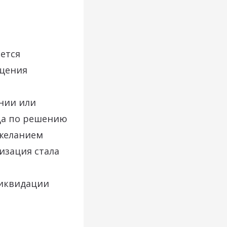
ется
ащения
нии или
ца по решению
ежеланием
изация стала
ликвидации