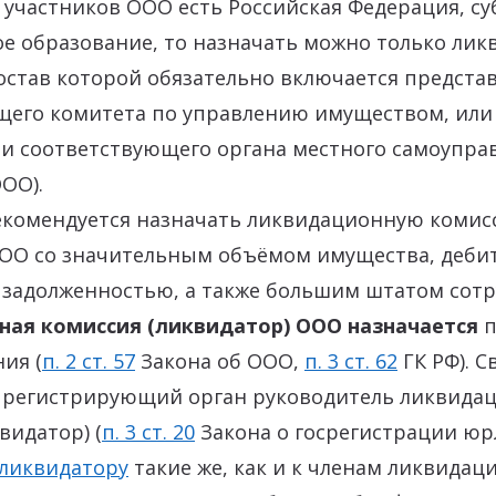
е участников ООО есть Российская Федерация, су
е образование, то назначать можно только ли
остав которой обязательно включается предста
щего комитета по управлению имуществом, или
и соответствующего органа местного самоуправ
ОО).
рекомендуется назначать ликвидационную коми
ОО со значительным объёмом имущества, деби
 задолженностью, а также большим штатом сотр
ая комиссия (ликвидатор) ООО назначается
ия (
п. 2 ст. 57
Закона об ООО,
п. 3 ст. 62
ГК РФ). С
 регистрирующий орган руководитель ликвида
видатор) (
п. 3 ст. 20
Закона о госрегистрации юрл
 ликвидатору
такие же, как и к членам ликвидац