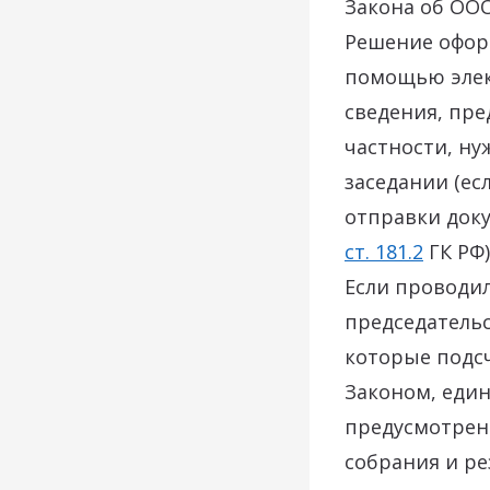
Закона об ООО
Решение оформ
помощью элек
сведения, пр
частности, ну
заседании (ес
отправки доку
ст. 181.2
ГК РФ)
Если проводи
председательс
которые подсч
Законом, еди
предусмотрен
собрания и ре