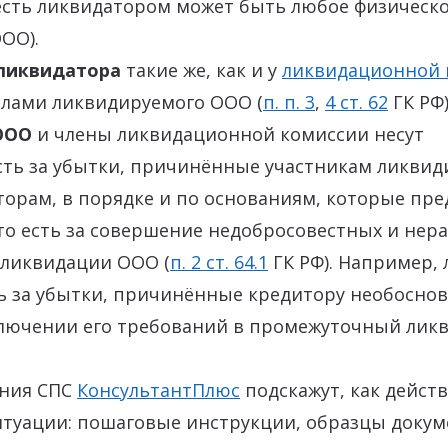
есть ликвидатором может быть любое физическо
ОО).
ликвидатора
такие же, как и у
ликвидационной 
елами ликвидируемого ООО (
п. п. 3
,
4 ст. 62
ГК РФ)
ООО
и члены ликвидационной комиссии несут
сть за убытки, причинённые участникам ликви
торам, в порядке и по основаниям, которые пр
то есть за совершение недобросовестных и нер
 ликвидации ООО (
п. 2 ст. 64.1
ГК РФ). Например,
ть за убытки, причинённые кредитору необосн
ключении его требований в промежуточный ли
ния СПС
КонсультантПлюс
подскажут, как действ
итуации: пошаговые инструкции, образцы докум