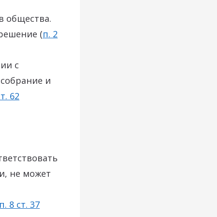
в общества.
решение (
п. 2
ии с
 собрание и
ст. 62
тветствовать
и, не может
п. 8 ст. 37