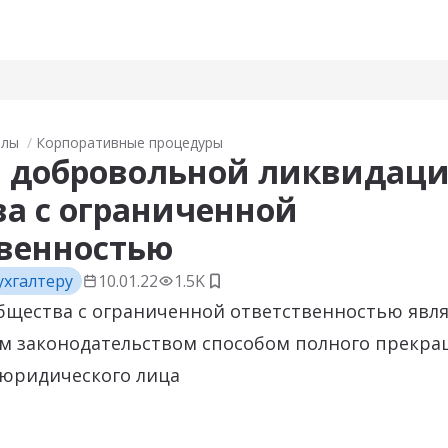
алы
Корпоративные процедуры
 добровольной ликвидац
а с ограниченной
твенностью
ухгалтеру
10.01.22
1.5K
Добавить в закладки
бщества с ограниченной ответственностью явля
м законодательством способом полного прекр
 юридического лица