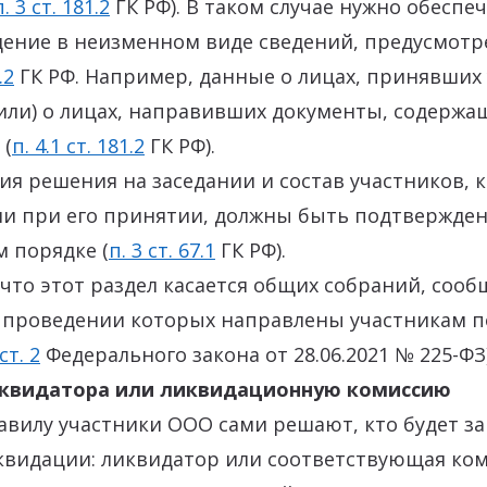
п. 3 ст. 181.2
ГК РФ). В таком случае нужно обеспе
дение в неизменном виде сведений, предусмот
.2
ГК РФ. Например, данные о лицах, принявших 
(или) о лицах, направивших документы, содержа
 (
п. 4.1 ст. 181.2
ГК РФ).
я решения на заседании и состав участников, 
ли при его принятии, должны быть подтвержде
 порядке (
п. 3 ст. 67.1
ГК РФ).
 что этот раздел касается общих собраний, соо
о проведении которых направлены участникам п
ст. 2
Федерального закона от 28.06.2021 № 225-ФЗ)
иквидатора или ликвидационную комиссию
авилу участники ООО сами решают, кто будет з
квидации: ликвидатор или соответствующая ком