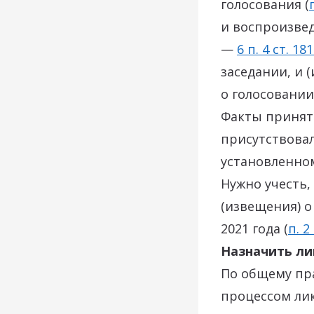
голосования (
и воспроизве
—
6 п. 4 ст. 181
заседании, и 
о голосовании
Факты приняти
присутствова
установленном
Нужно учесть,
(извещения) 
2021 года (
п. 2 
Назначить л
По общему пр
процессом ли