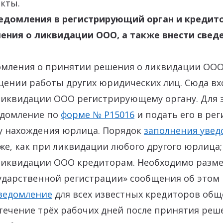
кты.
едомления в регистрирующий орган и кредит
ения о ликвидации ООО, а также внести свед
омления о принятии решения о ликвидации ООО 
щении работы других юридических лиц. Сюда вх
ликвидации ООО регистрирующему органу. Для 
едомление по
форме № Р15016
и подать его в р
ту нахождения юрлица. Порядок
заполнения увед
же, как при ликвидации любого другого юрлица;
ликвидации ООО кредиторам. Необходимо разме
сударственной регистрации» сообщения об этом
ведомление
для всех известных кредиторов общ
 течение трёх рабочих дней после принятия реш