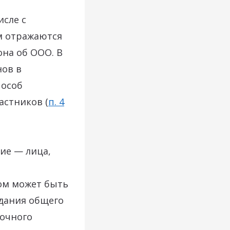
исле с
ём отражаются
на об ООО. В
нов в
пособ
астников (
п. 4
ие — лица,
ом может быть
дания общего
аочного