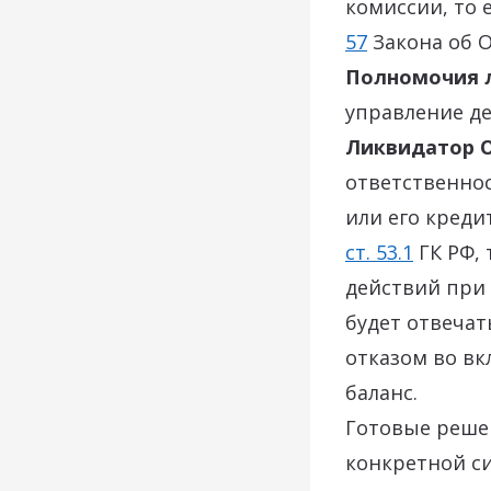
комиссии, то 
57
Закона об О
Полномочия 
управление д
Ликвидатор 
ответственно
или его креди
ст. 53.1
ГК РФ, 
действий при
будет отвеча
отказом во в
баланс.
Готовые реше
конкретной с