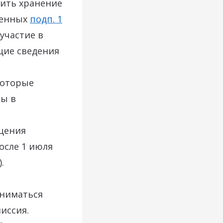
чить хранение
ренных
подп. 1
участие в
щие сведения
которые
ны в
бщения
осле 1 июля
.
аниматься
иссия.