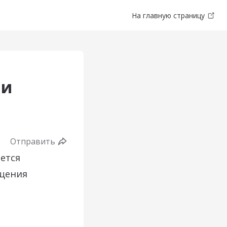
На главную страницу
ии
Отправить
ется
ащения