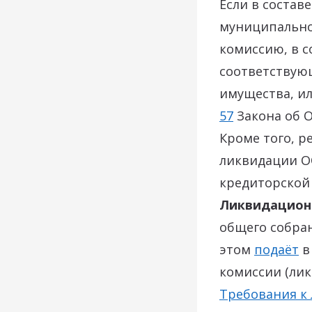
Если в состав
муниципально
комиссию, в с
соответствую
имущества, ил
57
Закона об О
Кроме того, 
ликвидации О
кредиторской
Ликвидационн
общего собран
этом
подаёт
в
комиссии (лик
Требования к