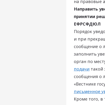
на правовые а
Направить ув
принятии реш
ЕФРСФДЮЛ
Порядок увед
и при прекра
сообщение о 
заполнить ув
орган по мес
подачи
такой 
сообщения о 
«Вестнике го
письменное у
Кроме того, в