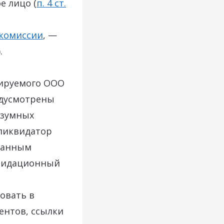
е лицо (
п. 4 ст.
комиссии
, —
.
дируемого ООО
едусмотрены
азумных
 ликвидатор
ованным
квидационный
овать в
ентов, ссылки