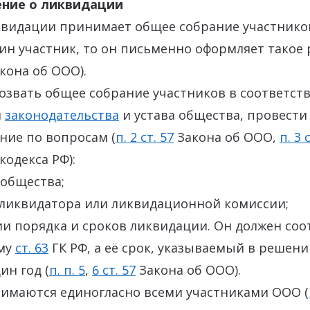
ение о ликвидации
квидации принимает общее собрание участнико
ин участник, то он письменно оформляет такое 
кона об ООО).
озвать общее собрание участников в соответств
и
законодательства
и устава общества, провести
ние по вопросам (
п. 2 ст. 57
Закона об ООО,
п. 3 
кодекса РФ):
 общества;
 ликвидатора или ликвидационной комиссии;
и порядка и сроков ликвидации. Он должен соо
му
ст. 63
ГК РФ, а её срок, указываемый в решени
н год (
п. п. 5
,
6 ст. 57
Закона об ООО).
имаются единогласно всеми участниками ООО (