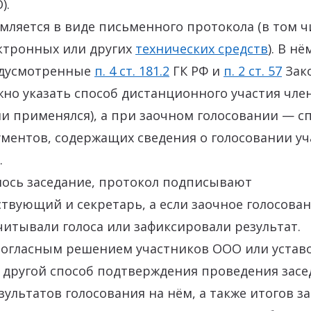
).
ляется в виде письменного протокола (в том ч
тронных или других
технических средств
). В н
едусмотренные
п. 4 ст. 181.2
ГК РФ и
п. 2 ст. 57
Зако
жно указать способ дистанционного участия чле
ли применялся), а при заочном голосовании — с
ментов, содержащих сведения о голосовании уч
.
лось заседание, протокол подписывают
твующий и секретарь, а если заочное голосован
итывали голоса или зафиксировали результат.
ногласным решением участников ООО или устав
 другой способ подтверждения проведения засе
зультатов голосования на нём, а также итогов з