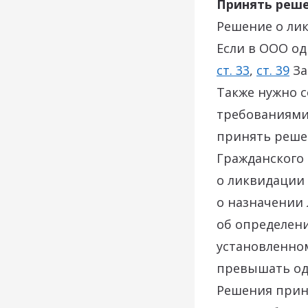
Принять реш
Решение о ли
Если в ООО од
ст. 33
,
ст. 39
За
Также нужно с
требованиям
принять реше
Гражданского 
о ликвидации
о назначении
об определени
установленно
превышать оди
Решения прин