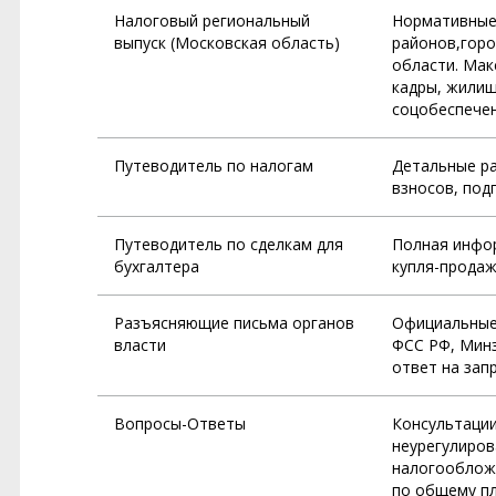
Налоговый региональный
Нормативные 
выпуск (Московская область)
районов,горо
области. Мак
кадры, жилищ
соцобеспечен
Путеводитель по налогам
Детальные ра
взносов, под
Путеводитель по сделкам для
Полная инфор
бухгалтера
купля-продажа
Разъясняющие письма органов
Официальные 
власти
ФСС РФ, Минз
ответ на зап
Вопросы-Ответы
Консультации
неурегулиров
налогообложе
по общему пл