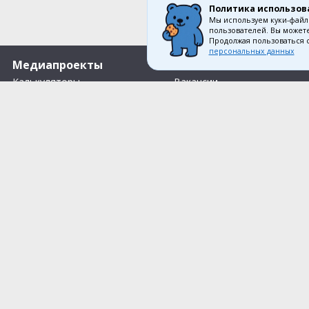
Политика использов
Мы используем куки-файл
пользователей. Вы можете
Продолжая пользоваться 
персональных данных
Медиапроекты
О компании
Калькуляторы
Вакансии
Производственный календарь
О нас
Путеводители
Контакты
Помощь Информер
Согласие на обработку пер
Тесты
Политика конфиденциально
Правила акции «Весенний розыгрыш Апрель-Май»
Правила рекомендательных
Что Делать Комьюнити