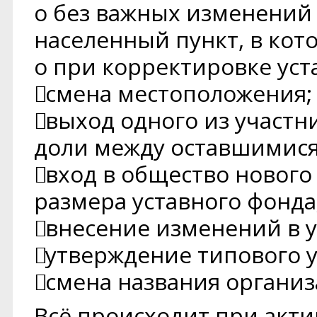
o без важных изменений в
населенный пункт, в кот
o при корректировке уст
смена местоположения;
выход одного из участн
доли между оставшимися
вход в общество нового
размера уставного фонда
внесение изменений в у
утверждение типового у
смена названия организ
Всё происходит при акт