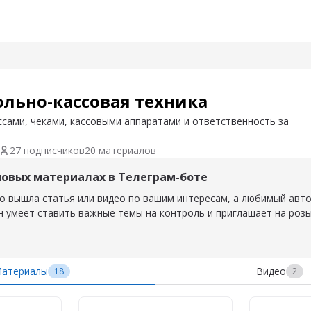
– Материал
ольно-кассовая техника
совая техника
ссами, чеками, кассовыми аппаратами и ответственность за
27 подписчиков
20 материалов
новых материалах в Телеграм-боте
о вышла статья или видео по вашим интересам, а любимый авт
н умеет ставить важные темы на контроль и приглашает на роз
атериалы
Видео
18
2