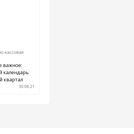
о-кассовая
е важное:
й календарь
й квартал
30.06.21
бавить в закладки