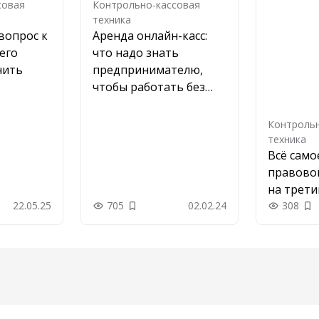
совая
Контрольно-кассовая
техника
вопрос к
Аренда онлайн-касс:
его
что надо знать
чить
предпринимателю,
чтобы работать без
рисков
Контрольн
техника
Всё само
правово
на трети
22.05.25
705
02.02.24
308
 в закладки
Добавить в закладки
До