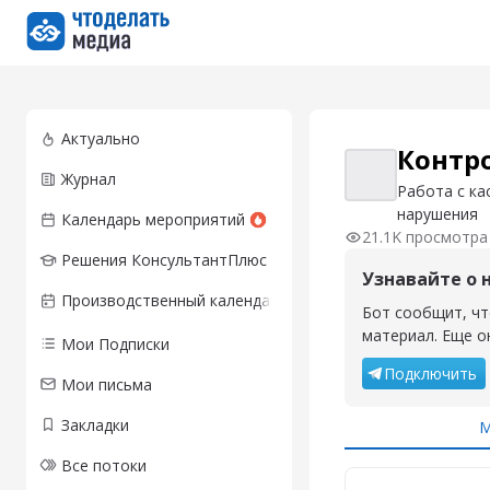
Перейти на главную страницу
Актуально
Контр
Журнал
Контрольно-кас
Работа с ка
нарушения
Календарь мероприятий
21.1K просмотра
Решения КонсультантПлюс
Узнавайте о 
Производственный календарь
Бот сообщит, чт
материал. Еще о
Мои Подписки
Подключить
Мои письма
Закладки
М
Все потоки