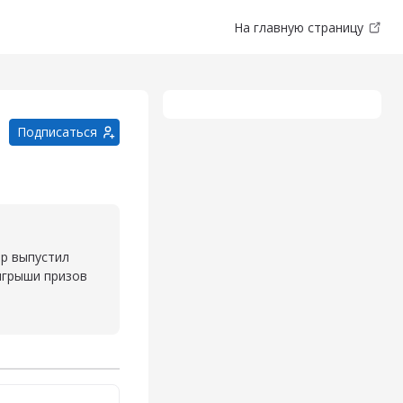
На главную страницу
ы потока
Подписаться
ор выпустил
ыгрыши призов