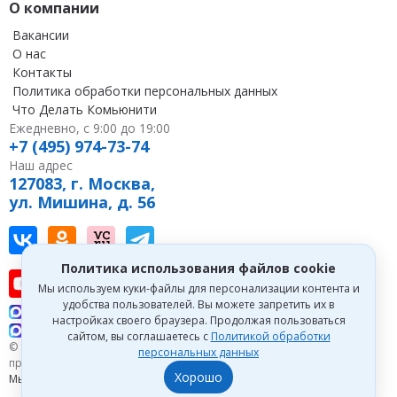
О компании
Вакансии
О нас
Контакты
Политика обработки персональных данных
Что Делать Комьюнити
Ежедневно, с 9:00 до 19:00
+7 (495) 974-73-74
Наш адрес
127083, г. Москва,
ул. Мишина, д. 56
Наш канал в Вконтакте
Наша группа в однокласниках
Наш канал на vc
Наш канал в Telegram
Политика использования файлов cookie
Наш канал на youtube
Наш канал в tenchat
Наш профиль на дзен
Мы используем куки-файлы для персонализации контента и
удобства пользователей. Вы можете запретить их в
Что делать Консалт
настройках своего браузера. Продолжая пользоваться
Что делать Экспертум
сайтом, вы соглашаетесь с
Политикой обработки
© 1993—2026 Первый Дом Консалтинга «Что делать Консалт». Все
персональных данных
права защищены.
Хорошо
Мы зарегистрированы на
Портале поставщиков