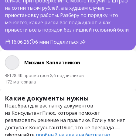
сейчас, при проверке МЧС можно получить штраф
на сотни тысяч рублей, а в худшем случае —
приостановку работы. Разберу по порядку: что
меняется, какие риски вас поджидают и как
привести всё в порядок без лишней головной боли.
6 мин
16.06.26
Поделиться
Михаил Заплатников
Михаил Заплатников
178.4K просмотров
6 подписчиков
172 материала
Какие документы нужны
Подобрал для вас папку документов
из КонсультантПлюс, которая поможет
реализовать решение на практике. Если у вас нет
доступа к КонсультантПлюс, это не преграда —
оформляйте
пробный на два дня бесплатно
.