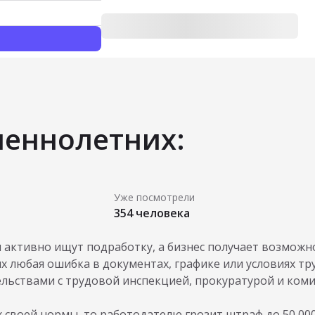
шеннолетних:
Уже посмотрели
354 человека
 активно ищут подработку, а бизнес получает возможн
 любая ошибка в документах, графике или условиях тр
льствами с трудовой инспекцией, прокуратурой и коми
х своей нормы, то работодателю грозит штраф до 50 00