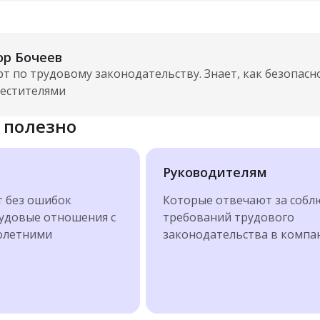
ор Бочеев
рт по трудовому законодательству. Знает, как безопас
местителями
 полезно
м
Руководителям
т без ошибок
Которые отвечают за собл
удовые отношения с
требований трудового
олетними
законодательства в компа