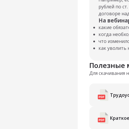
рублей по ст
договоре над
На вебина
какие обяза
когда необхо
что изменило
как уволить 
Полезные 
Для скачивания 
Трудоу
Краткое