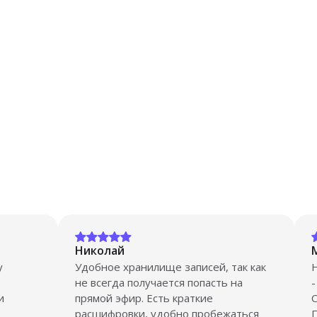
Николай
у
Удобное хранилище записей, так как
не всегда получается попасть на
-
и
прямой эфир. Есть краткие
С
расшифровки, удобно пробежаться