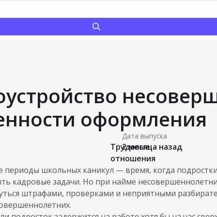
оустройство несовер
енности оформления
Дата выпуска
Трудовые
2 месяца назад
отношения
е периоды школьных каникул — время, когда подростки
ть кадровые задачи. Но при найме несовершеннолетних
уться штрафами, проверками и неприятными разбирате
совершеннолетних.
ли подросток задержится на работе хотя бы на час свер