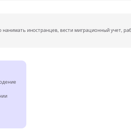
но нанимать иностранцев, вести миграционный учет, ра
юдение
нии