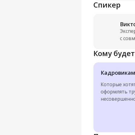
Спикер
Викт
Экспе
с сов
Кому будет
Кадровика
Которые хотя
оформлять тр
несовершенн