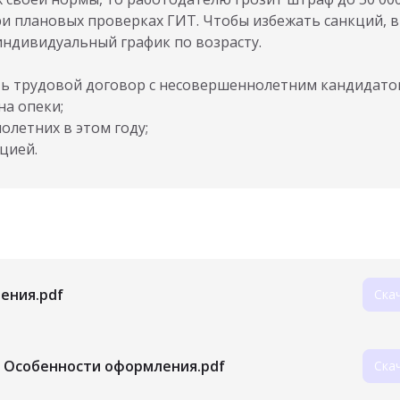
 при плановых проверках ГИТ. Чтобы избежать санкций, в
индивидуальный график по возрасту.
ть трудовой договор с несовершеннолетним кандидато
на опеки;
летних в этом году;
цией.
ения.pdf
Ска
 Особенности оформления.pdf
Ска