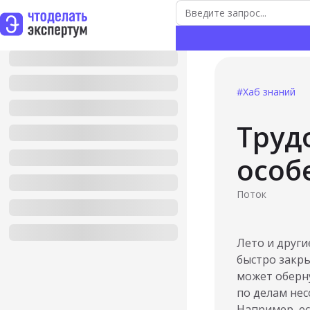
#Хаб знаний
Труд
особ
Поток
Лето и други
быстро закры
может оберн
по делам не
Например, ес