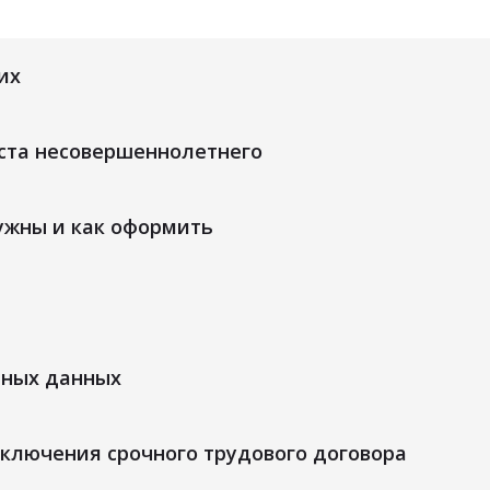
их
аста несовершеннолетнего
нужны и как оформить
ьных данных
аключения срочного трудового договора