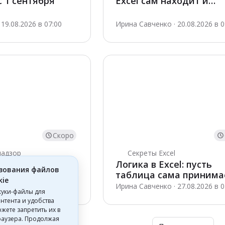
 1 сентября
Excel сам находит и
подтягивает данные
19.08.2026 в 07:00
Ирина Савченко · 20.08.2026 в 0
Скоро
надзор
Секреты Excel
г и
Логика в Excel: пусть
зования файлов
ная занятость:
таблица сама принима
kie
 подход к
решения
 · 24.08.2026 в 09:00
Ирина Савченко · 27.08.2026 в 0
куки-файлы для
нтента и удобства
жете запретить их в
раузера. Продолжая