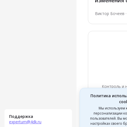
изменения с
Виктор Бочеев · 
Контроль и 
Аутстаффин
Политика исполь
платформен
coo
ФНС меняет
Владимир Шафран
Мы используем 
контролю
персонализации ко
Поддержка
пользователей. Вы мо
expertum@4dk.ru
настройках своего б