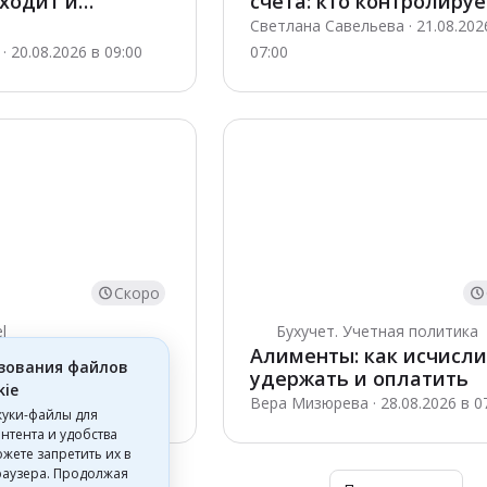
аходит и
счета: кто контролируе
т данные
открыть и отчитаться
Светлана Савельева · 21.08.202
 20.08.2026 в 09:00
07:00
Скоро
l
Бухучет. Учетная политика
el: пусть
Алименты: как исчисли
зования файлов
ма принимает
удержать и оплатить
kie
 27.08.2026 в 07:00
Вера Мизюрева · 28.08.2026 в 0
куки-файлы для
нтента и удобства
жете запретить их в
раузера. Продолжая