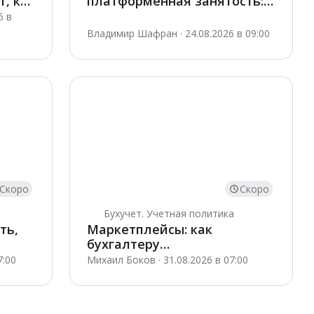
т, как
платформенная занятость:
ФНС меняет подход к
6 в
контролю
Владимир Шафран · 24.08.2026 в 09:00
Скоро
Скоро
Бухучет. Учетная политика
ть,
Маркетплейсы: как
бухгалтеру
автоматизировать процессы
7:00
Михаил Боков · 31.08.2026 в 07:00
в 1С:Бухгалтерия