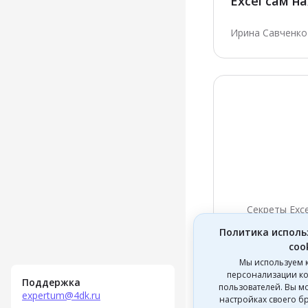
Excel сам н
подтягивае
Ирина Савченко ·
Секреты Exce
Логика в Exc
Политика исполь
таблица са
coo
решения
Ирина Савченко ·
Мы используем 
персонализации ко
Поддержка
пользователей. Вы мо
expertum@4dk.ru
настройках своего б